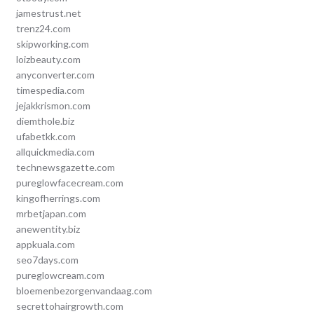
jamestrust.net
trenz24.com
skipworking.com
loizbeauty.com
anyconverter.com
timespedia.com
jejakkrismon.com
diemthole.biz
ufabetkk.com
allquickmedia.com
technewsgazette.com
pureglowfacecream.com
kingofherrings.com
mrbetjapan.com
anewentity.biz
appkuala.com
seo7days.com
pureglowcream.com
bloemenbezorgenvandaag.com
secrettohairgrowth.com