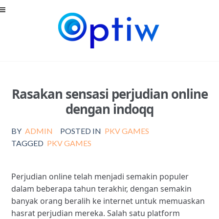
Skip
Skip
to
to
navigation
content
Rasakan sensasi perjudian online
dengan indoqq
BY
ADMIN
POSTED IN
PKV GAMES
TAGGED
PKV GAMES
Perjudian online telah menjadi semakin populer
dalam beberapa tahun terakhir, dengan semakin
banyak orang beralih ke internet untuk memuaskan
hasrat perjudian mereka. Salah satu platform