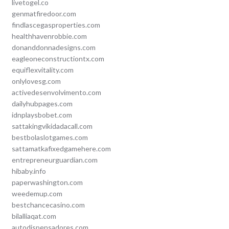
livetogel.co
genmatfiredoor.com
findlascegasproperties.com
healthhavenrobbie.com
donanddonnadesigns.com
eagleoneconstructiontx.com
equiflexvitality.com
onlylovesg.com
activedesenvolvimento.com
dailyhubpages.com
idnplaysbobet.com
sattakingvikidadacall.com
bestbolaslotgames.com
sattamatkafixedgamehere.com
entrepreneurguardian.com
hibaby.info
paperwashington.com
weedemup.com
bestchancecasino.com
bilalliaqat.com
autodispensadores.com