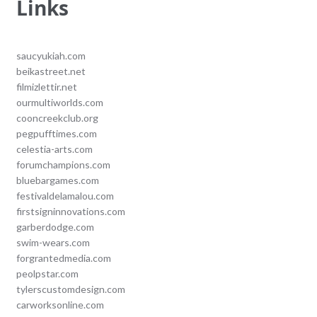
Links
saucyukiah.com
beikastreet.net
filmizlettir.net
ourmultiworlds.com
cooncreekclub.org
pegpufftimes.com
celestia-arts.com
forumchampions.com
bluebargames.com
festivaldelamalou.com
firstsigninnovations.com
garberdodge.com
swim-wears.com
forgrantedmedia.com
peolpstar.com
tylerscustomdesign.com
carworksonline.com