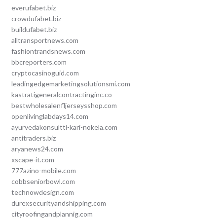
everufabet.biz
crowdufabet.biz
buildufabet.biz
alltransportnews.com
fashiontrandsnews.com
bbcreporters.com
cryptocasinoguid.com
leadingedgemarketingsolutionsmi.com
kastratigeneralcontractinginc.co
bestwholesalenfljerseysshop.com
openlivinglabdays14.com
ayurvedakonsultti-kari-nokela.com
antitraders.biz
aryanews24.com
xscape-it.com
777azino-mobile.com
cobbseniorbowl.com
technowdesign.com
durexsecurityandshipping.com
cityroofingandplannig.com