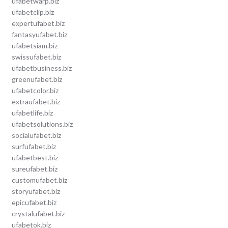
ufabetwarp.biz
ufabetclip.biz
expertufabet.biz
fantasyufabet.biz
ufabetsiam.biz
swissufabet.biz
ufabetbusiness.biz
greenufabet.biz
ufabetcolor.biz
extraufabet.biz
ufabetlife.biz
ufabetsolutions.biz
socialufabet.biz
surfufabet.biz
ufabetbest.biz
sureufabet.biz
customufabet.biz
storyufabet.biz
epicufabet.biz
crystalufabet.biz
ufabetok.biz