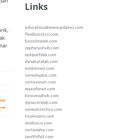
 dan
Links
educationalnewsupdates.com
rik,
flexiboostco.com
ak
boostioweb.com
mar
zephyrushub.com
optipathlab.com
dynabytelab.com
evolvionet.com
synexisplus.com
vortexonet.com
maxxifynet.com
innovexahub.com
ine
dynacorelab.com
synexistechco.com
truvivopro.com
vividusco.com
vortexahq.com
zenithifyit.com