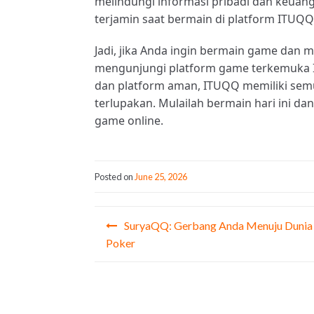
melindungi informasi pribadi dan keua
terjamin saat bermain di platform ITUQQ
Jadi, jika Anda ingin bermain game dan 
mengunjungi platform game terkemuka 
dan platform aman, ITUQQ memiliki sem
terlupakan. Mulailah bermain hari ini 
game online.
Posted on
June 25, 2026
Post
SuryaQQ: Gerbang Anda Menuju Dunia
navigation
Poker