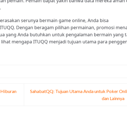
ngan pemain. Pemain dapat yakin bahwa data mereka aman
.
merasakan serunya bermain game online, Anda bisa
ITUQQ. Dengan beragam pilihan permainan, promosi mena
ua yang Anda butuhkan untuk pengalaman bermain yang t
dan lihat mengapa ITUQQ menjadi tujuan utama para pengge
 Hiburan
SahabatQQ: Tujuan Utama Anda untuk Poker Onl
dan Lainnya