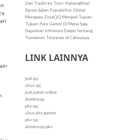
Dari Tradisi ke Tren: Kebangkitan
an
Ajoqq dalam Popularitas Global
ra
Mengapa ZoyaQQ Menjadi Tujuan
ari
Tujuan Para Gamer Di Mana Saja
Dapatkan Informasi Dalam tentang
Turnamen Terpanas di Cahayaqq
LINK LAINNYA
ain
judi qq
situs qq
judi poker online
n
dominoqq
pkv qq
situs pkv games
pkv qq
dominoqq pkv