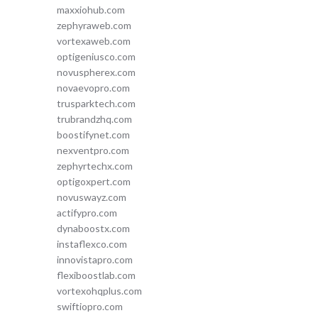
maxxiohub.com
zephyraweb.com
vortexaweb.com
optigeniusco.com
novuspherex.com
novaevopro.com
trusparktech.com
trubrandzhq.com
boostifynet.com
nexventpro.com
zephyrtechx.com
optigoxpert.com
novuswayz.com
actifypro.com
dynaboostx.com
instaflexco.com
innovistapro.com
flexiboostlab.com
vortexohqplus.com
swiftiopro.com