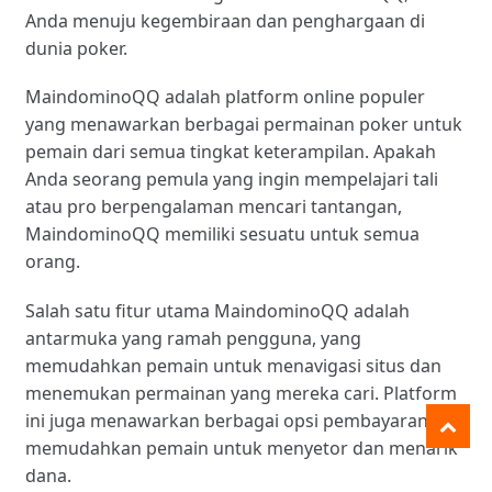
Anda menuju kegembiraan dan penghargaan di
dunia poker.
MaindominoQQ adalah platform online populer
yang menawarkan berbagai permainan poker untuk
pemain dari semua tingkat keterampilan. Apakah
Anda seorang pemula yang ingin mempelajari tali
atau pro berpengalaman mencari tantangan,
MaindominoQQ memiliki sesuatu untuk semua
orang.
Salah satu fitur utama MaindominoQQ adalah
antarmuka yang ramah pengguna, yang
memudahkan pemain untuk menavigasi situs dan
menemukan permainan yang mereka cari. Platform
ini juga menawarkan berbagai opsi pembayaran,
memudahkan pemain untuk menyetor dan menarik
dana.