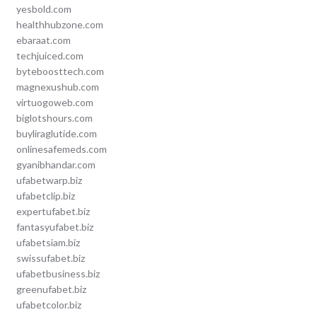
yesbold.com
healthhubzone.com
ebaraat.com
techjuiced.com
byteboosttech.com
magnexushub.com
virtuogoweb.com
biglotshours.com
buyliraglutide.com
onlinesafemeds.com
gyanibhandar.com
ufabetwarp.biz
ufabetclip.biz
expertufabet.biz
fantasyufabet.biz
ufabetsiam.biz
swissufabet.biz
ufabetbusiness.biz
greenufabet.biz
ufabetcolor.biz