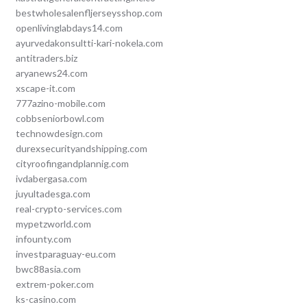
bestwholesalenfljerseysshop.com
openlivinglabdays14.com
ayurvedakonsultti-kari-nokela.com
antitraders.biz
aryanews24.com
xscape-it.com
777azino-mobile.com
cobbseniorbowl.com
technowdesign.com
durexsecurityandshipping.com
cityroofingandplannig.com
ivdabergasa.com
juyultadesga.com
real-crypto-services.com
mypetzworld.com
infounty.com
investparaguay-eu.com
bwc88asia.com
extrem-poker.com
ks-casino.com