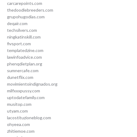
carcarepoints.com
thedoodlebreeders.com
grupohugodias.com
deqair.com
techsilvers.com
ningkatinskill.com
fivsport.com
templatedzine.com
lawinfoadvice.com
phenqdietplan.org
sumnercafe.com
dunetflix.com
movimientoindignados.org
milfxxxpussy.com
uptodatefamily.com
musitop.com
utyam.com
lacostituzioneblog.com
ohyeea.com
zhitiemoe.com