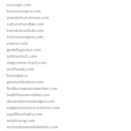
novusgo.com
bytestormpro.com
wanderlustchrono.com
culturetrendlab.com
trendsensehub.com
ticktockenigma.com
eulerxr.com
geekifygenius.com
orbitextech.com
magconnecttech.com
zenifyweb.com
livetogel.co
genmatfiredoor.com
findlascegasproperties.com
healthhavenrobbie.com
donanddonnadesigns.com
eagleoneconstructiontx.com
equiflexvitality.com
onlylovesg.com
activedesenvolvimento.com