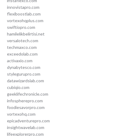
instaflexco.com
innovistapro.com
flexiboostlab.com
vortexohqplus.com
swiftiopro.com
hamilelikbelirtisi.net
versalotech.com
techmaxco.com
exceedolab.com
activaxio.com
dynabytesco.com
stylegurupro.com
datawizardslab.com
cubiqio.com
geeklifechronicle.com
infospherepro.com
foodiesavorpro.com
vortexohq.com
epicadventurepro.com
insightwavelab.com
lifeexplorerpro.com