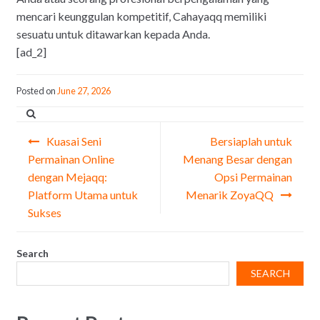
mencari keunggulan kompetitif, Cahayaqq memiliki
sesuatu untuk ditawarkan kepada Anda.
[ad_2]
Posted on
June 27, 2026
Post
Kuasai Seni
Bersiaplah untuk
navigation
Permainan Online
Menang Besar dengan
dengan Mejaqq:
Opsi Permainan
Platform Utama untuk
Menarik ZoyaQQ
Sukses
Search
SEARCH