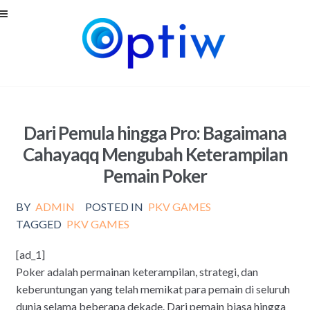
Skip
Skip
to
to
navigation
content
Dari Pemula hingga Pro: Bagaimana
Cahayaqq Mengubah Keterampilan
Pemain Poker
BY
ADMIN
POSTED IN
PKV GAMES
TAGGED
PKV GAMES
[ad_1]
Poker adalah permainan keterampilan, strategi, dan
keberuntungan yang telah memikat para pemain di seluruh
dunia selama beberapa dekade. Dari pemain biasa hingga