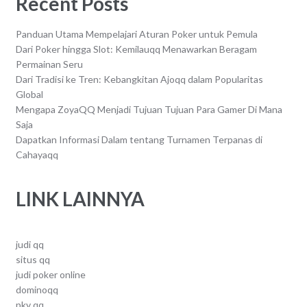
Recent Posts
Panduan Utama Mempelajari Aturan Poker untuk Pemula
Dari Poker hingga Slot: Kemilauqq Menawarkan Beragam
Permainan Seru
Dari Tradisi ke Tren: Kebangkitan Ajoqq dalam Popularitas
Global
Mengapa ZoyaQQ Menjadi Tujuan Tujuan Para Gamer Di Mana
Saja
Dapatkan Informasi Dalam tentang Turnamen Terpanas di
Cahayaqq
LINK LAINNYA
judi qq
situs qq
judi poker online
dominoqq
pkv qq