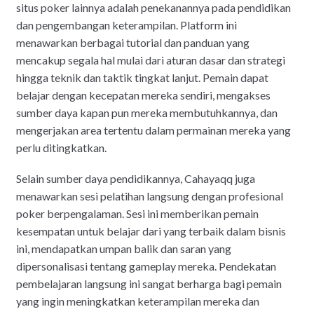
situs poker lainnya adalah penekanannya pada pendidikan
dan pengembangan keterampilan. Platform ini
menawarkan berbagai tutorial dan panduan yang
mencakup segala hal mulai dari aturan dasar dan strategi
hingga teknik dan taktik tingkat lanjut. Pemain dapat
belajar dengan kecepatan mereka sendiri, mengakses
sumber daya kapan pun mereka membutuhkannya, dan
mengerjakan area tertentu dalam permainan mereka yang
perlu ditingkatkan.
Selain sumber daya pendidikannya, Cahayaqq juga
menawarkan sesi pelatihan langsung dengan profesional
poker berpengalaman. Sesi ini memberikan pemain
kesempatan untuk belajar dari yang terbaik dalam bisnis
ini, mendapatkan umpan balik dan saran yang
dipersonalisasi tentang gameplay mereka. Pendekatan
pembelajaran langsung ini sangat berharga bagi pemain
yang ingin meningkatkan keterampilan mereka dan