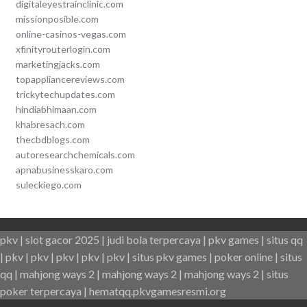
digitaleyestrainclinic.com
missionposible.com
online-casinos-vegas.com
xfinityrouterlogin.com
marketingjacks.com
topappliancereviews.com
trickytechupdates.com
hindiabhimaan.com
khabresach.com
thecbdblogs.com
autoresearchchemicals.com
apnabusinesskaro.com
suleckiego.com
pkv
|
slot gacor 2025
|
judi bola terpercaya
|
pkv games
|
situs qq
|
pkv
|
pkv
|
pkv
|
pkv
|
pkv
|
situs pkv games
|
poker online
|
situs
qq
|
mahjong ways 2
|
mahjong ways 2
|
mahjong ways 2
|
situs
poker terpercaya
|
hematqq.pkvgamesresmi.org