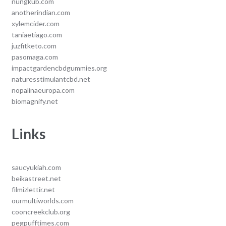
nungkub.com
anotherindian.com
xylemcider.com
taniaetiago.com
juzfitketo.com
pasomaga.com
impactgardencbdgummies.org
naturesstimulantcbd.net
nopalinaeuropa.com
biomagnify.net
Links
saucyukiah.com
beikastreet.net
filmizlettir.net
ourmultiworlds.com
cooncreekclub.org
pegpufftimes.com