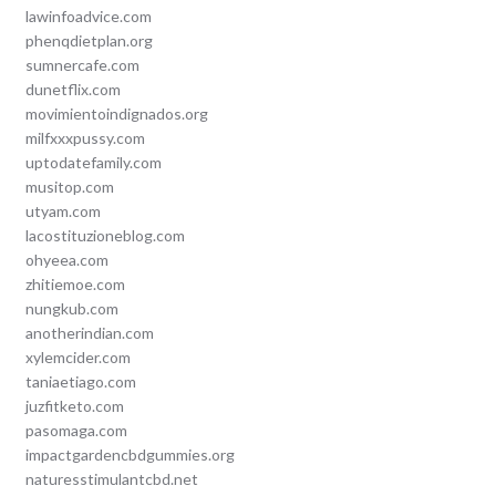
lawinfoadvice.com
phenqdietplan.org
sumnercafe.com
dunetflix.com
movimientoindignados.org
milfxxxpussy.com
uptodatefamily.com
musitop.com
utyam.com
lacostituzioneblog.com
ohyeea.com
zhitiemoe.com
nungkub.com
anotherindian.com
xylemcider.com
taniaetiago.com
juzfitketo.com
pasomaga.com
impactgardencbdgummies.org
naturesstimulantcbd.net