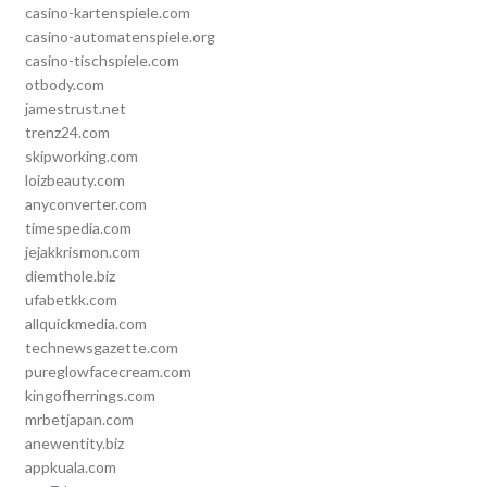
casino-kartenspiele.com
casino-automatenspiele.org
casino-tischspiele.com
otbody.com
jamestrust.net
trenz24.com
skipworking.com
loizbeauty.com
anyconverter.com
timespedia.com
jejakkrismon.com
diemthole.biz
ufabetkk.com
allquickmedia.com
technewsgazette.com
pureglowfacecream.com
kingofherrings.com
mrbetjapan.com
anewentity.biz
appkuala.com