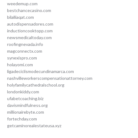
weedemup.com
bestchancecasino.com
bilalliaqat.com
autodispensadores.com
inductioncooktopp.com
newsmedicaltoday.com
roofingnevada.info
magconnectx.com
synexispro.com
holayomi.com
ligadeciclismodecundinamarca.com
nashvilleworkerscompensationattorney.com
holyfamilycathedralschool.org
londonkiddy.com
ufabetcoaching.biz
davismindfulness.org
millionairebyte.com
fortechday.com
getcaminorealestateusa.xyz