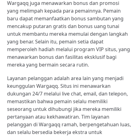
Wargaqq juga menawarkan bonus dan promosi
yang melimpah kepada para pemainnya. Pemain
baru dapat memanfaatkan bonus sambutan yang
mencakup putaran gratis dan bonus uang tunai
untuk membantu mereka memulai dengan langkah
yang benar. Selain itu, pemain setia dapat
memperoleh hadiah melalui program VIP situs, yang
menawarkan bonus dan fasilitas eksklusif bagi
mereka yang bermain secara rutin.
Layanan pelanggan adalah area lain yang menjadi
keunggulan Wargaqq. Situs ini menawarkan
dukungan 24/7 melalui live chat, email, dan telepon,
memastikan bahwa pemain selalu memiliki
seseorang untuk dihubungi jika mereka memiliki
pertanyaan atau kekhawatiran. Tim layanan
pelanggan di Wargaqq ramah, berpengetahuan luas,
dan selalu bersedia bekerja ekstra untuk