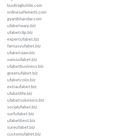
buyliraglutide.com
onlinesafemeds.com
gyanibhandar.com
ufabetwarp.biz
ufabetclip.biz
expertufabet.biz
fantasyufabet.biz
ufabetsiam.biz
swissufabet.biz
ufabetbusiness.biz
greenufabet.biz
ufabetcolor.biz
extraufabet.biz
ufabetlife.biz
ufabetsolutions.biz
socialufabet.biz
surfufabet.biz
ufabetbest.biz
sureufabet.biz
customufabet.biz