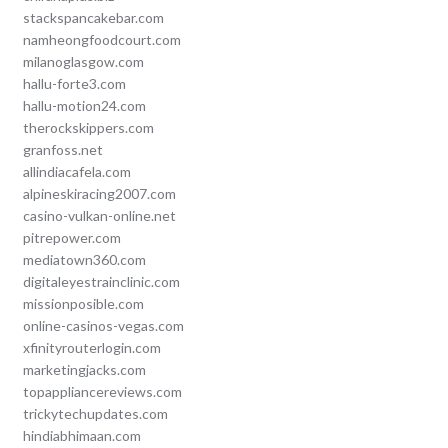
stackspancakebar.com
namheongfoodcourt.com
milanoglasgow.com
hallu-forte3.com
hallu-motion24.com
therockskippers.com
granfoss.net
allindiacafela.com
alpineskiracing2007.com
casino-vulkan-online.net
pitrepower.com
mediatown360.com
digitaleyestrainclinic.com
missionposible.com
online-casinos-vegas.com
xfinityrouterlogin.com
marketingjacks.com
topappliancereviews.com
trickytechupdates.com
hindiabhimaan.com