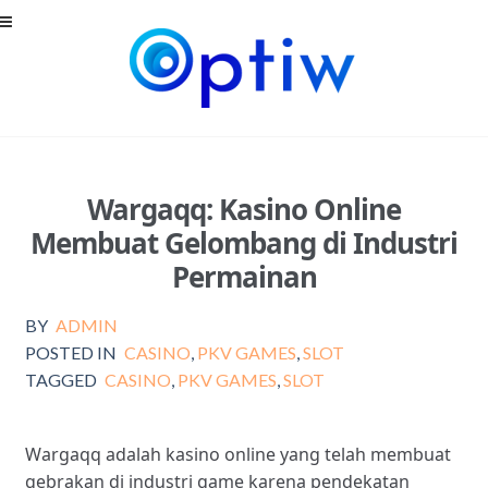
Skip
Skip
to
to
navigation
content
Wargaqq: Kasino Online
Membuat Gelombang di Industri
Permainan
BY
ADMIN
POSTED IN
CASINO
,
PKV GAMES
,
SLOT
TAGGED
CASINO
,
PKV GAMES
,
SLOT
Wargaqq adalah kasino online yang telah membuat
gebrakan di industri game karena pendekatan