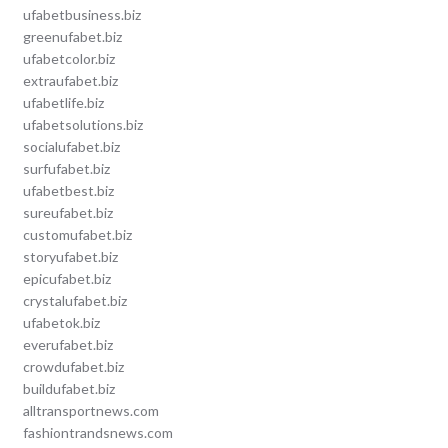
ufabetbusiness.biz
greenufabet.biz
ufabetcolor.biz
extraufabet.biz
ufabetlife.biz
ufabetsolutions.biz
socialufabet.biz
surfufabet.biz
ufabetbest.biz
sureufabet.biz
customufabet.biz
storyufabet.biz
epicufabet.biz
crystalufabet.biz
ufabetok.biz
everufabet.biz
crowdufabet.biz
buildufabet.biz
alltransportnews.com
fashiontrandsnews.com