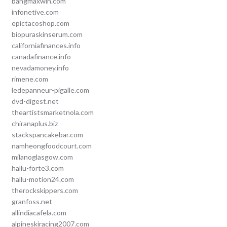
bangmaxwin.com
infonetive.com
epictacoshop.com
biopuraskinserum.com
californiafinances.info
canadafinance.info
nevadamoney.info
rimene.com
ledepanneur-pigalle.com
dvd-digest.net
theartistsmarketnola.com
chiranaplus.biz
stackspancakebar.com
namheongfoodcourt.com
milanoglasgow.com
hallu-forte3.com
hallu-motion24.com
therockskippers.com
granfoss.net
allindiacafela.com
alpineskiracing2007.com