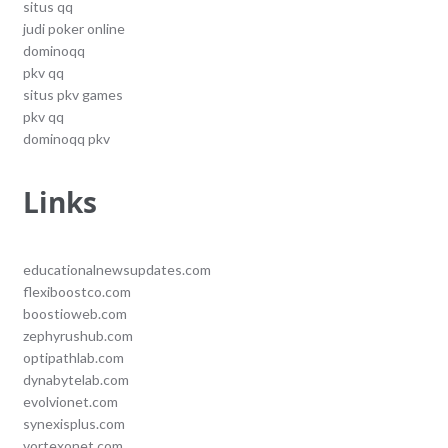
situs qq
judi poker online
dominoqq
pkv qq
situs pkv games
pkv qq
dominoqq pkv
Links
educationalnewsupdates.com
flexiboostco.com
boostioweb.com
zephyrushub.com
optipathlab.com
dynabytelab.com
evolvionet.com
synexisplus.com
vortexonet.com