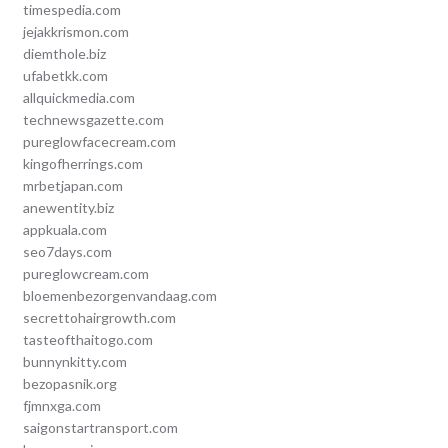
timespedia.com
jejakkrismon.com
diemthole.biz
ufabetkk.com
allquickmedia.com
technewsgazette.com
pureglowfacecream.com
kingofherrings.com
mrbetjapan.com
anewentity.biz
appkuala.com
seo7days.com
pureglowcream.com
bloemenbezorgenvandaag.com
secrettohairgrowth.com
tasteofthaitogo.com
bunnynkitty.com
bezopasnik.org
fjmnxga.com
saigonstartransport.com