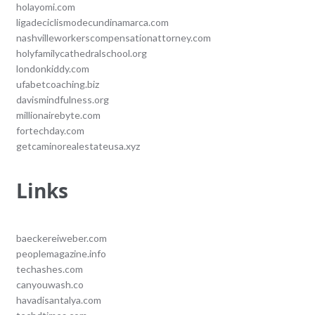
holayomi.com
ligadeciclismodecundinamarca.com
nashvilleworkerscompensationattorney.com
holyfamilycathedralschool.org
londonkiddy.com
ufabetcoaching.biz
davismindfulness.org
millionairebyte.com
fortechday.com
getcaminorealestateusa.xyz
Links
baeckereiweber.com
peoplemagazine.info
techashes.com
canyouwash.co
havadisantalya.com