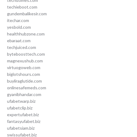
techdtimes.com
techieboot.com
gundembalikesir.com
itechar.com
yesbold.com
healthhubzone.com
ebaraat.com
techjuiced.com
byteboosttech.com
magnexushub.com
virtuogoweb.com
biglotshours.com
buyliraglutide.com
onlinesafemeds.com
gyanibhandar.com
ufabetwarp.biz
ufabetclip.biz
expertufabet.biz
fantasyufabet.biz
ufabetsiam.biz
swissufabet.biz