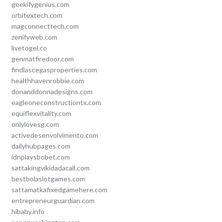
geekifygenius.com
orbitextech.com
magconnecttech.com
zenifyweb.com
livetogel.co
genmatfiredoor.com
findlascegasproperties.com
healthhavenrobbie.com
donanddonnadesigns.com
eagleoneconstructiontx.com
equiflexvitality.com
onlylovesg.com
activedesenvolvimento.com
dailyhubpages.com
idnplaysbobet.com
sattakingvikidadacall.com
bestbolaslotgames.com
sattamatkafixedgamehere.com
entrepreneurguardian.com
hibaby.info