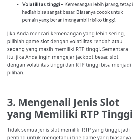
Volatilitas tinggi
– Kemenangan lebih jarang, tetapi
hadiah bisa sangat besar. Biasanya cocok untuk
pemain yang berani mengambil risiko tinggi.
Jika Anda mencari kemenangan yang lebih sering,
pilihlah game slot dengan volatilitas rendah atau
sedang yang masih memiliki RTP tinggi. Sementara
itu, jika Anda ingin mengejar jackpot besar, slot
dengan volatilitas tinggi dan RTP tinggi bisa menjadi
pilihan.
3.
Mengenali Jenis Slot
yang Memiliki RTP Tinggi
Tidak semua jenis slot memiliki RTP yang tinggi, jadi
penting untuk mengetahui tipe game yang biasanya