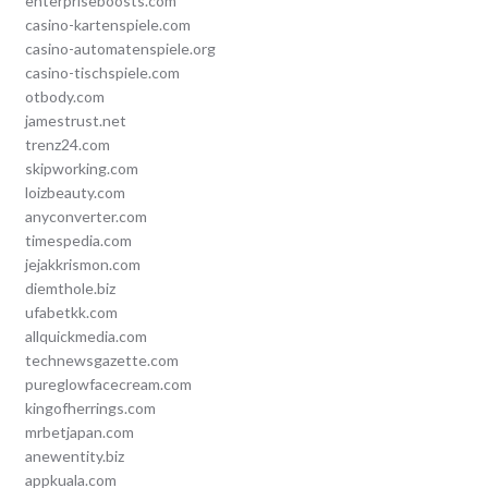
enterpriseboosts.com
casino-kartenspiele.com
casino-automatenspiele.org
casino-tischspiele.com
otbody.com
jamestrust.net
trenz24.com
skipworking.com
loizbeauty.com
anyconverter.com
timespedia.com
jejakkrismon.com
diemthole.biz
ufabetkk.com
allquickmedia.com
technewsgazette.com
pureglowfacecream.com
kingofherrings.com
mrbetjapan.com
anewentity.biz
appkuala.com