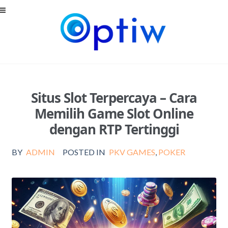
Skip
Skip
to
to
navigation
content
Situs Slot Terpercaya – Cara
Memilih Game Slot Online
dengan RTP Tertinggi
BY
ADMIN
POSTED IN
PKV GAMES
,
POKER