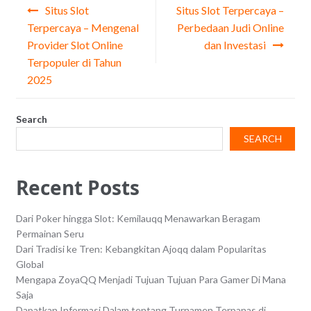
Post
Situs Slot
Situs Slot Terpercaya –
navigation
Terpercaya – Mengenal
Perbedaan Judi Online
Provider Slot Online
dan Investasi
Terpopuler di Tahun
2025
Search
SEARCH
Recent Posts
Dari Poker hingga Slot: Kemilauqq Menawarkan Beragam
Permainan Seru
Dari Tradisi ke Tren: Kebangkitan Ajoqq dalam Popularitas
Global
Mengapa ZoyaQQ Menjadi Tujuan Tujuan Para Gamer Di Mana
Saja
Dapatkan Informasi Dalam tentang Turnamen Terpanas di