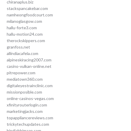
chiranaplus.biz
stackspancakebar.com
namheongfoodcourt.com
milanoglasgow.com
hallu-forte3.com
hallu-motion24.com
therockskippers.com
granfoss.net
allindiacafela.com
alpineskiracing2007.com
casino-vulkan-online.net
pitrepower.com
mediatown360.com
digitaleyestrainclinic.com
missionposible.com
online-casinos-vegas.com
xfinityrouterlogin.com
marketingjacks.com
topappliancereviews.com
trickytechupdates.com
hindiabhimaan.com