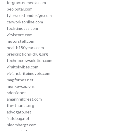
forgrantedmedia.com
peolpstar.com
tylerscustomdesign.com
carworksonline.com
techtimesss.com
virylstore.com
motorstell.com
health150years.com
prescriptions-drug.org
technocrewsolution.com
viraltokvibes.com
vivianebritoimoveis.com
magforbes.net
monkeycap.org
sdenix.net
amarinhillcrest.com
the-tourist.org
advogato.net
isafebag.net
bloombergz.com