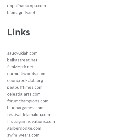
nopalinaeuropa.com
biomagnify.net
Links
saucyukiah.com
beikastreet.net
filmizlettir.net
ourmultiworlds.com
cooncreekclub.org
pegpufftimes.com
celestia-arts.com
forumchampions.com
bluebargames.com
festivaldelamalou.com
firstsigninnovations.com
garberdodge.com
swim-wears.com