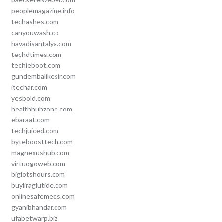
peoplemagazine.info
techashes.com
canyouwash.co
havadisantalya.com
techdtimes.com
techieboot.com
gundembalikesir.com
itechar.com
yesbold.com
healthhubzone.com
ebaraat.com
techjuiced.com
byteboosttech.com
magnexushub.com
virtuogoweb.com
biglotshours.com
buyliraglutide.com
onlinesafemeds.com
gyanibhandar.com
ufabetwarp.biz