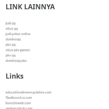
LINK LAINNYA
judi qq
situs qq
judi poker online
dominoqq
pkv qq
situs pkv games
pkv qq
dominoqq pkv
Links
educationalnewsupdates.com
flexiboostco.com
boostioweb.com
zephyrushub.com