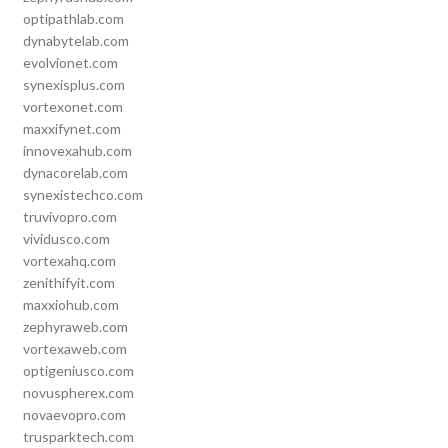
optipathlab.com
dynabytelab.com
evolvionet.com
synexisplus.com
vortexonet.com
maxxifynet.com
innovexahub.com
dynacorelab.com
synexistechco.com
truvivopro.com
vividusco.com
vortexahq.com
zenithifyit.com
maxxiohub.com
zephyraweb.com
vortexaweb.com
optigeniusco.com
novuspherex.com
novaevopro.com
trusparktech.com