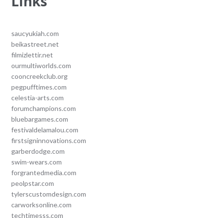
Links
saucyukiah.com
beikastreet.net
filmizlettir.net
ourmultiworlds.com
cooncreekclub.org
pegpufftimes.com
celestia-arts.com
forumchampions.com
bluebargames.com
festivaldelamalou.com
firstsigninnovations.com
garberdodge.com
swim-wears.com
forgrantedmedia.com
peolpstar.com
tylerscustomdesign.com
carworksonline.com
techtimesss.com