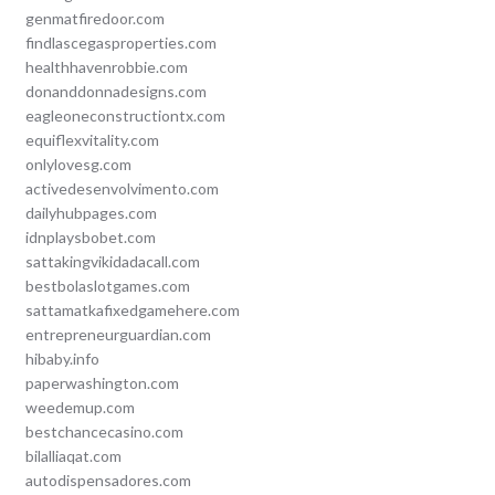
genmatfiredoor.com
findlascegasproperties.com
healthhavenrobbie.com
donanddonnadesigns.com
eagleoneconstructiontx.com
equiflexvitality.com
onlylovesg.com
activedesenvolvimento.com
dailyhubpages.com
idnplaysbobet.com
sattakingvikidadacall.com
bestbolaslotgames.com
sattamatkafixedgamehere.com
entrepreneurguardian.com
hibaby.info
paperwashington.com
weedemup.com
bestchancecasino.com
bilalliaqat.com
autodispensadores.com