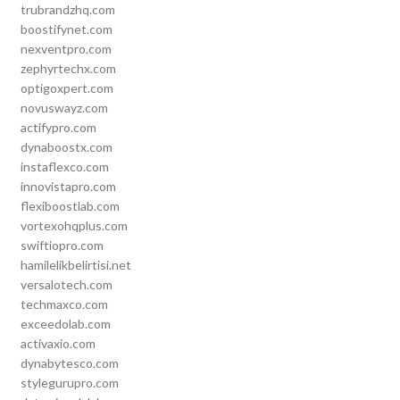
trubrandzhq.com
boostifynet.com
nexventpro.com
zephyrtechx.com
optigoxpert.com
novuswayz.com
actifypro.com
dynaboostx.com
instaflexco.com
innovistapro.com
flexiboostlab.com
vortexohqplus.com
swiftiopro.com
hamilelikbelirtisi.net
versalotech.com
techmaxco.com
exceedolab.com
activaxio.com
dynabytesco.com
stylegurupro.com