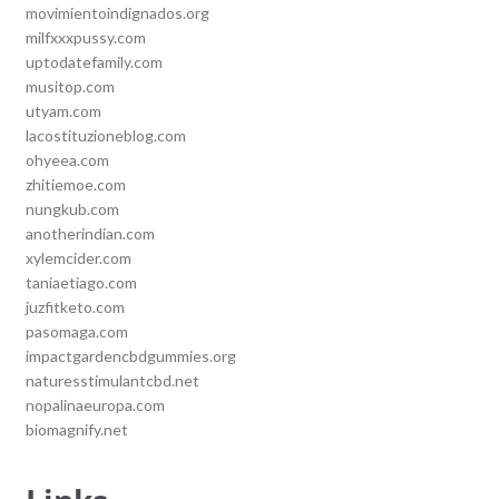
movimientoindignados.org
milfxxxpussy.com
uptodatefamily.com
musitop.com
utyam.com
lacostituzioneblog.com
ohyeea.com
zhitiemoe.com
nungkub.com
anotherindian.com
xylemcider.com
taniaetiago.com
juzfitketo.com
pasomaga.com
impactgardencbdgummies.org
naturesstimulantcbd.net
nopalinaeuropa.com
biomagnify.net