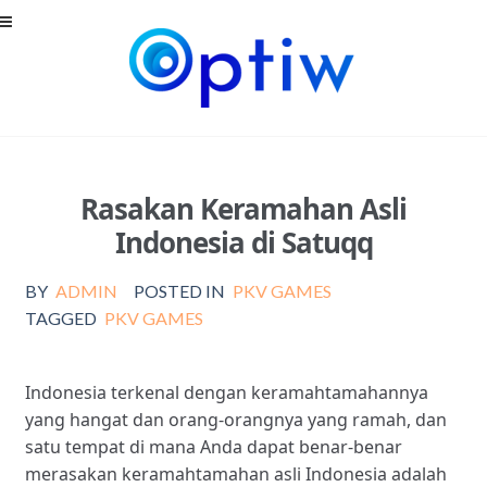
Skip
Skip
to
to
navigation
content
Rasakan Keramahan Asli
Indonesia di Satuqq
BY
ADMIN
POSTED IN
PKV GAMES
TAGGED
PKV GAMES
Indonesia terkenal dengan keramahtamahannya
yang hangat dan orang-orangnya yang ramah, dan
satu tempat di mana Anda dapat benar-benar
merasakan keramahtamahan asli Indonesia adalah