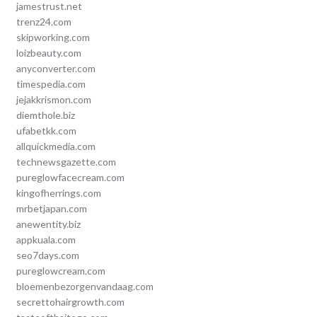
jamestrust.net
trenz24.com
skipworking.com
loizbeauty.com
anyconverter.com
timespedia.com
jejakkrismon.com
diemthole.biz
ufabetkk.com
allquickmedia.com
technewsgazette.com
pureglowfacecream.com
kingofherrings.com
mrbetjapan.com
anewentity.biz
appkuala.com
seo7days.com
pureglowcream.com
bloemenbezorgenvandaag.com
secrettohairgrowth.com