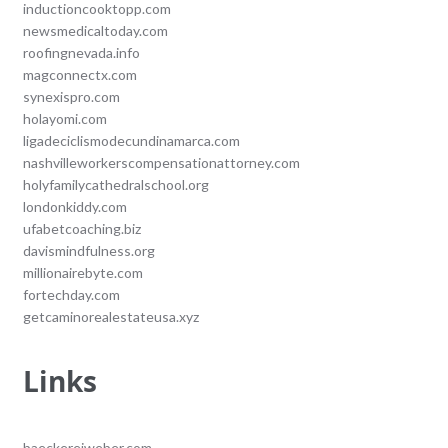
inductioncooktopp.com
newsmedicaltoday.com
roofingnevada.info
magconnectx.com
synexispro.com
holayomi.com
ligadeciclismodecundinamarca.com
nashvilleworkerscompensationattorney.com
holyfamilycathedralschool.org
londonkiddy.com
ufabetcoaching.biz
davismindfulness.org
millionairebyte.com
fortechday.com
getcaminorealestateusa.xyz
Links
baeckereiweber.com