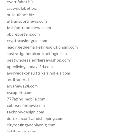
everufabet.biz
crowdufabet.biz
buildufabet.biz
alltransportnews.com
fashiontrandsnews.com
bbcreporters.com
cryptocasinoguid.com
leadingedgemarketingsolutionsmi.com
kastratigeneralcontractinginc.co
bestwholesalenfljerseysshop.com
openlivinglabdays14.com
ayurvedakonsultti-kari-nokela.com
antitraders.biz
aryanews24.com
xscape-it.com
777azino-mobile.com
cobbseniorbowl.com
technowdesign.com
durexsecurityandshipping.com
cityroofingandplannig.com
ivdabergasa.com