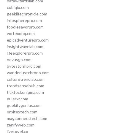
datawizardslab.com
cubiqio.com
geeklifechronicle.com
infospherepro.com
foodiesavorpro.com
vortexohq.com
epicadventurepro.com
insightwavelab.com
lifeexplorerpro.com
novusgo.com
bytestormpro.com
wanderlustchrono.com
culturetrendlab.com
trendsensehub.com
ticktockenigma.com
eulerxr.com
geekifygenius.com
orbitextech.com
magconnecttech.com
zenifyweb.com
livetogel.co