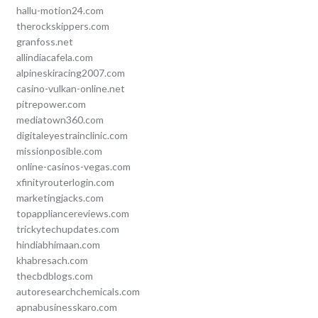
hallu-motion24.com
therockskippers.com
granfoss.net
allindiacafela.com
alpineskiracing2007.com
casino-vulkan-online.net
pitrepower.com
mediatown360.com
digitaleyestrainclinic.com
missionposible.com
online-casinos-vegas.com
xfinityrouterlogin.com
marketingjacks.com
topappliancereviews.com
trickytechupdates.com
hindiabhimaan.com
khabresach.com
thecbdblogs.com
autoresearchchemicals.com
apnabusinesskaro.com