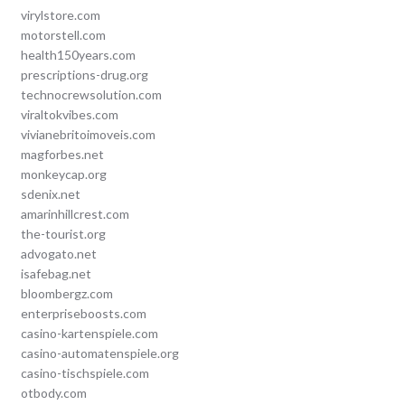
virylstore.com
motorstell.com
health150years.com
prescriptions-drug.org
technocrewsolution.com
viraltokvibes.com
vivianebritoimoveis.com
magforbes.net
monkeycap.org
sdenix.net
amarinhillcrest.com
the-tourist.org
advogato.net
isafebag.net
bloombergz.com
enterpriseboosts.com
casino-kartenspiele.com
casino-automatenspiele.org
casino-tischspiele.com
otbody.com