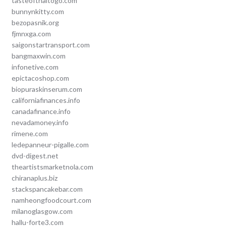
tasteofthaitogo.com
bunnynkitty.com
bezopasnik.org
fjmnxga.com
saigonstartransport.com
bangmaxwin.com
infonetive.com
epictacoshop.com
biopuraskinserum.com
californiafinances.info
canadafinance.info
nevadamoney.info
rimene.com
ledepanneur-pigalle.com
dvd-digest.net
theartistsmarketnola.com
chiranaplus.biz
stackspancakebar.com
namheongfoodcourt.com
milanoglasgow.com
hallu-forte3.com