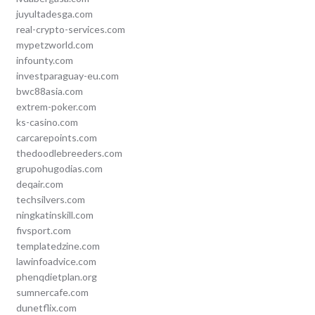
juyultadesga.com
real-crypto-services.com
mypetzworld.com
infounty.com
investparaguay-eu.com
bwc88asia.com
extrem-poker.com
ks-casino.com
carcarepoints.com
thedoodlebreeders.com
grupohugodias.com
deqair.com
techsilvers.com
ningkatinskill.com
fivsport.com
templatedzine.com
lawinfoadvice.com
phenqdietplan.org
sumnercafe.com
dunetflix.com