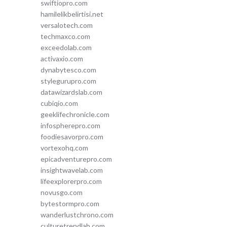
swiftiopro.com
hamilelikbelirtisi.net
versalotech.com
techmaxco.com
exceedolab.com
activaxio.com
dynabytesco.com
stylegurupro.com
datawizardslab.com
cubiqio.com
geeklifechronicle.com
infospherepro.com
foodiesavorpro.com
vortexohq.com
epicadventurepro.com
insightwavelab.com
lifeexplorerpro.com
novusgo.com
bytestormpro.com
wanderlustchrono.com
culturetrendlab.com