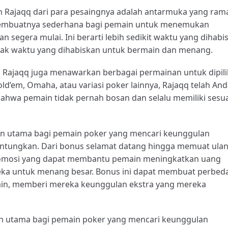
n Rajaqq dari para pesaingnya adalah antarmuka yang ram
 membuatnya sederhana bagi pemain untuk menemukan
segera mulai. Ini berarti lebih sedikit waktu yang dihabi
yak waktu yang dihabiskan untuk bermain dan menang.
 Rajaqq juga menawarkan berbagai permainan untuk dipili
ld’em, Omaha, atau variasi poker lainnya, Rajaqq telah An
 bahwa pemain tidak pernah bosan dan selalu memiliki sesu
han utama bagi pemain poker yang mencari keunggulan
ntungkan. Dari bonus selamat datang hingga memuat ula
omosi yang dapat membantu pemain meningkatkan uang
ka untuk menang besar. Bonus ini dapat membuat perbed
main, memberi mereka keunggulan ekstra yang mereka
han utama bagi pemain poker yang mencari keunggulan