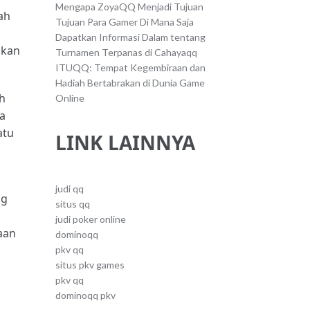
Mengapa ZoyaQQ Menjadi Tujuan
ah
Tujuan Para Gamer Di Mana Saja
Dapatkan Informasi Dalam tentang
skan
Turnamen Terpanas di Cahayaqq
ITUQQ: Tempat Kegembiraan dan
Hadiah Bertabrakan di Dunia Game
h
Online
da
atu
LINK LAINNYA
judi qq
ng
situs qq
judi poker online
aan
dominoqq
pkv qq
situs pkv games
pkv qq
dominoqq pkv