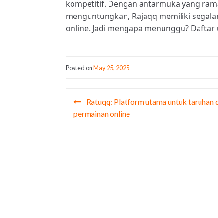
kompetitif. Dengan antarmuka yang ram
menguntungkan, Rajaqq memiliki segalan
online. Jadi mengapa menunggu? Daftar u
Posted on
May 25, 2025
Post
Ratuqq: Platform utama untuk taruhan 
navigation
permainan online