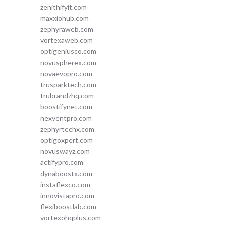
zenithifyit.com
maxxiohub.com
zephyraweb.com
vortexaweb.com
optigeniusco.com
novuspherex.com
novaevopro.com
trusparktech.com
trubrandzhq.com
boostifynet.com
nexventpro.com
zephyrtechx.com
optigoxpert.com
novuswayz.com
actifypro.com
dynaboostx.com
instaflexco.com
innovistapro.com
flexiboostlab.com
vortexohqplus.com