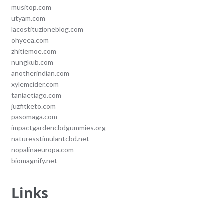
musitop.com
utyam.com
lacostituzioneblog.com
ohyeea.com
zhitiemoe.com
nungkub.com
anotherindian.com
xylemcider.com
taniaetiago.com
juzfitketo.com
pasomaga.com
impactgardencbdgummies.org
naturesstimulantcbd.net
nopalinaeuropa.com
biomagnify.net
Links