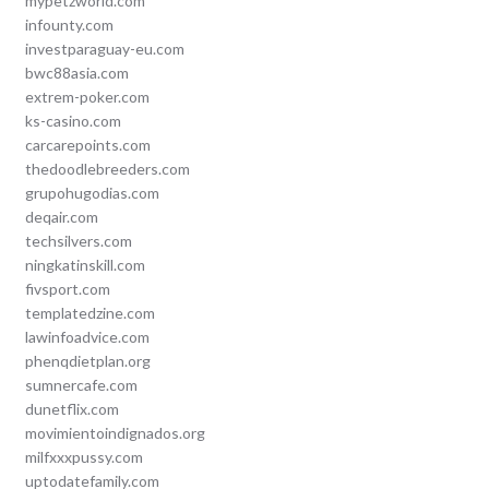
mypetzworld.com
infounty.com
investparaguay-eu.com
bwc88asia.com
extrem-poker.com
ks-casino.com
carcarepoints.com
thedoodlebreeders.com
grupohugodias.com
deqair.com
techsilvers.com
ningkatinskill.com
fivsport.com
templatedzine.com
lawinfoadvice.com
phenqdietplan.org
sumnercafe.com
dunetflix.com
movimientoindignados.org
milfxxxpussy.com
uptodatefamily.com