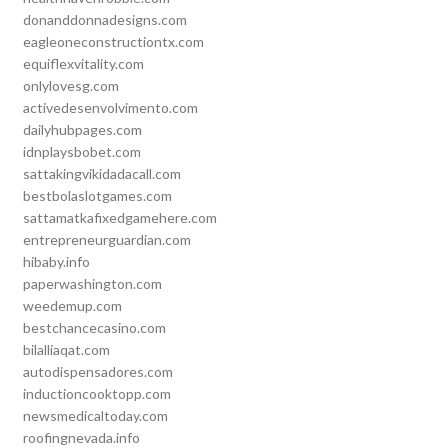
donanddonnadesigns.com
eagleoneconstructiontx.com
equiflexvitality.com
onlylovesg.com
activedesenvolvimento.com
dailyhubpages.com
idnplaysbobet.com
sattakingvikidadacall.com
bestbolaslotgames.com
sattamatkafixedgamehere.com
entrepreneurguardian.com
hibaby.info
paperwashington.com
weedemup.com
bestchancecasino.com
bilalliaqat.com
autodispensadores.com
inductioncooktopp.com
newsmedicaltoday.com
roofingnevada.info