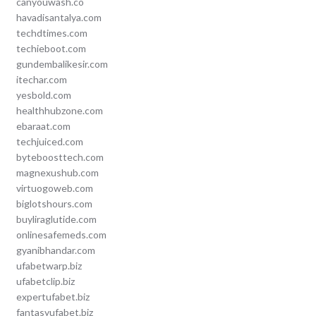
canyouwash.co
havadisantalya.com
techdtimes.com
techieboot.com
gundembalikesir.com
itechar.com
yesbold.com
healthhubzone.com
ebaraat.com
techjuiced.com
byteboosttech.com
magnexushub.com
virtuogoweb.com
biglotshours.com
buyliraglutide.com
onlinesafemeds.com
gyanibhandar.com
ufabetwarp.biz
ufabetclip.biz
expertufabet.biz
fantasyufabet.biz