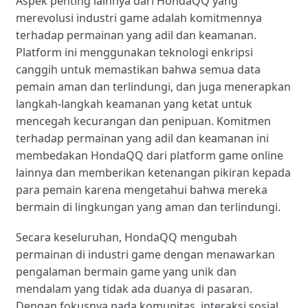
Aspek penting lainnya dari HondaQQ yang
merevolusi industri game adalah komitmennya
terhadap permainan yang adil dan keamanan.
Platform ini menggunakan teknologi enkripsi
canggih untuk memastikan bahwa semua data
pemain aman dan terlindungi, dan juga menerapkan
langkah-langkah keamanan yang ketat untuk
mencegah kecurangan dan penipuan. Komitmen
terhadap permainan yang adil dan keamanan ini
membedakan HondaQQ dari platform game online
lainnya dan memberikan ketenangan pikiran kepada
para pemain karena mengetahui bahwa mereka
bermain di lingkungan yang aman dan terlindungi.
Secara keseluruhan, HondaQQ mengubah
permainan di industri game dengan menawarkan
pengalaman bermain game yang unik dan
mendalam yang tidak ada duanya di pasaran.
Dengan fokusnya pada komunitas, interaksi sosial,