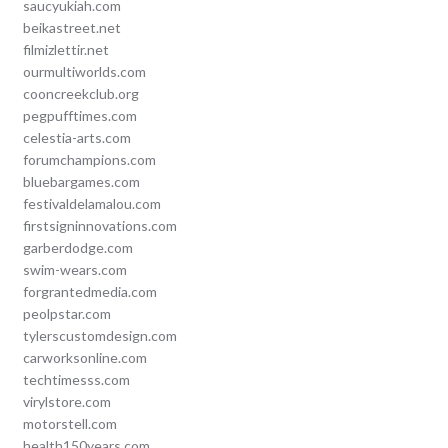
saucyukiah.com
beikastreet.net
filmizlettir.net
ourmultiworlds.com
cooncreekclub.org
pegpufftimes.com
celestia-arts.com
forumchampions.com
bluebargames.com
festivaldelamalou.com
firstsigninnovations.com
garberdodge.com
swim-wears.com
forgrantedmedia.com
peolpstar.com
tylerscustomdesign.com
carworksonline.com
techtimesss.com
virylstore.com
motorstell.com
health150years.com