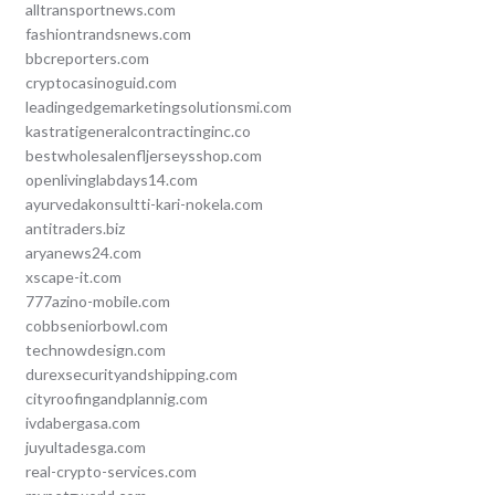
alltransportnews.com
fashiontrandsnews.com
bbcreporters.com
cryptocasinoguid.com
leadingedgemarketingsolutionsmi.com
kastratigeneralcontractinginc.co
bestwholesalenfljerseysshop.com
openlivinglabdays14.com
ayurvedakonsultti-kari-nokela.com
antitraders.biz
aryanews24.com
xscape-it.com
777azino-mobile.com
cobbseniorbowl.com
technowdesign.com
durexsecurityandshipping.com
cityroofingandplannig.com
ivdabergasa.com
juyultadesga.com
real-crypto-services.com