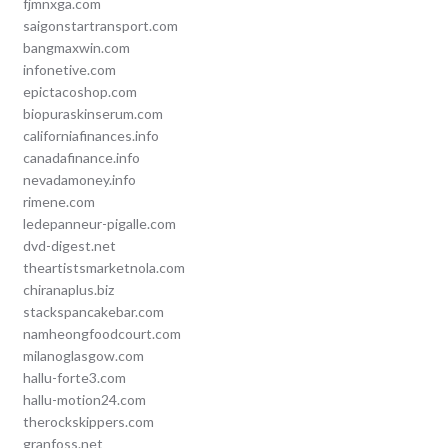
fjmnxga.com
saigonstartransport.com
bangmaxwin.com
infonetive.com
epictacoshop.com
biopuraskinserum.com
californiafinances.info
canadafinance.info
nevadamoney.info
rimene.com
ledepanneur-pigalle.com
dvd-digest.net
theartistsmarketnola.com
chiranaplus.biz
stackspancakebar.com
namheongfoodcourt.com
milanoglasgow.com
hallu-forte3.com
hallu-motion24.com
therockskippers.com
granfoss.net