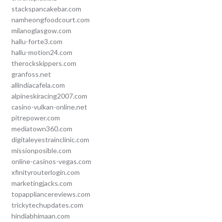
stackspancakebar.com
namheongfoodcourt.com
milanoglasgow.com
hallu-forte3.com
hallu-motion24.com
therockskippers.com
granfoss.net
allindiacafela.com
alpineskiracing2007.com
casino-vulkan-online.net
pitrepower.com
mediatown360.com
digitaleyestrainclinic.com
missionposible.com
online-casinos-vegas.com
xfinityrouterlogin.com
marketingjacks.com
topappliancereviews.com
trickytechupdates.com
hindiabhimaan.com