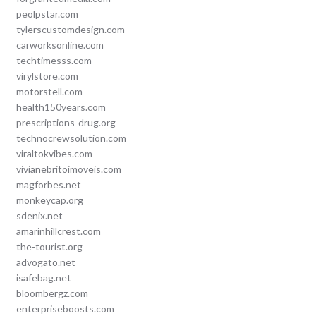
peolpstar.com
tylerscustomdesign.com
carworksonline.com
techtimesss.com
virylstore.com
motorstell.com
health150years.com
prescriptions-drug.org
technocrewsolution.com
viraltokvibes.com
vivianebritoimoveis.com
magforbes.net
monkeycap.org
sdenix.net
amarinhillcrest.com
the-tourist.org
advogato.net
isafebag.net
bloombergz.com
enterpriseboosts.com