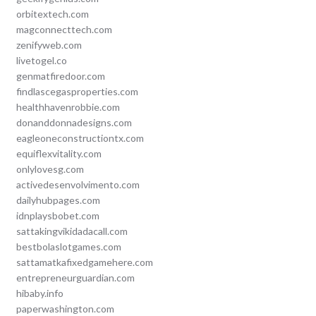
orbitextech.com
magconnecttech.com
zenifyweb.com
livetogel.co
genmatfiredoor.com
findlascegasproperties.com
healthhavenrobbie.com
donanddonnadesigns.com
eagleoneconstructiontx.com
equiflexvitality.com
onlylovesg.com
activedesenvolvimento.com
dailyhubpages.com
idnplaysbobet.com
sattakingvikidadacall.com
bestbolaslotgames.com
sattamatkafixedgamehere.com
entrepreneurguardian.com
hibaby.info
paperwashington.com