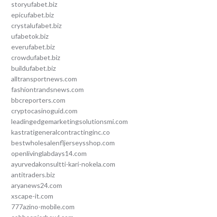
storyufabet.biz
epicufabet.biz
crystalufabet.biz
ufabetok.biz
everufabet.biz
crowdufabet.biz
buildufabet.biz
alltransportnews.com
fashiontrandsnews.com
bbcreporters.com
cryptocasinoguid.com
leadingedgemarketingsolutionsmi.com
kastratigeneralcontractinginc.co
bestwholesalenfljerseysshop.com
openlivinglabdays14.com
ayurvedakonsultti-kari-nokela.com
antitraders.biz
aryanews24.com
xscape-it.com
777azino-mobile.com