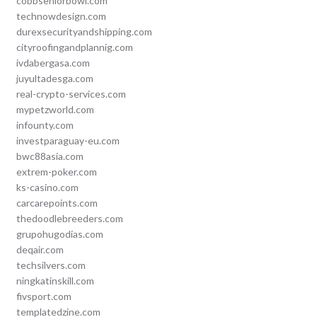
cobbseniorbowl.com
technowdesign.com
durexsecurityandshipping.com
cityroofingandplannig.com
ivdabergasa.com
juyultadesga.com
real-crypto-services.com
mypetzworld.com
infounty.com
investparaguay-eu.com
bwc88asia.com
extrem-poker.com
ks-casino.com
carcarepoints.com
thedoodlebreeders.com
grupohugodias.com
deqair.com
techsilvers.com
ningkatinskill.com
fivsport.com
templatedzine.com