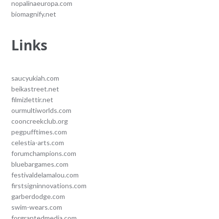
nopalinaeuropa.com
biomagnify.net
Links
saucyukiah.com
beikastreet.net
filmizlettir.net
ourmultiworlds.com
cooncreekclub.org
pegpufftimes.com
celestia-arts.com
forumchampions.com
bluebargames.com
festivaldelamalou.com
firstsigninnovations.com
garberdodge.com
swim-wears.com
forgrantedmedia.com