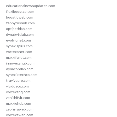
educationalnewsupdates.com
flexiboostco.com
boostioweb.com
zephyrushub.com
optipathlab.com
dynabytelab.com
evolvionet.com
synexisplus.com
vortexonet.com
maxxifynet.com
innovexahub.com
dynacorelab.com
synexistechco.com
truvivopro.com
vividusco.com
vortexahq.com
zenithifyit.com
maxxiohub.com
zephyraweb.com
vortexaweb.com