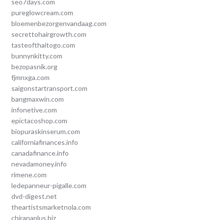
seo7days.com
pureglowcream.com
bloemenbezorgenvandaag.com
secrettohairgrowth.com
tasteofthaitogo.com
bunnynkitty.com
bezopasnik.org
fjmnxga.com
saigonstartransport.com
bangmaxwin.com
infonetive.com
epictacoshop.com
biopuraskinserum.com
californiafinances.info
canadafinance.info
nevadamoney.info
rimene.com
ledepanneur-pigalle.com
dvd-digest.net
theartistsmarketnola.com
chiranaplus.biz