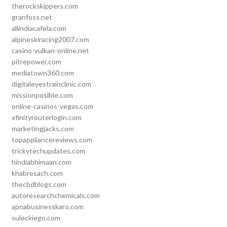
therockskippers.com
granfoss.net
allindiacafela.com
alpineskiracing2007.com
casino-vulkan-online.net
pitrepower.com
mediatown360.com
digitaleyestrainclinic.com
missionposible.com
online-casinos-vegas.com
xfinityrouterlogin.com
marketingjacks.com
topappliancereviews.com
trickytechupdates.com
hindiabhimaan.com
khabresach.com
thecbdblogs.com
autoresearchchemicals.com
apnabusinesskaro.com
suleckiego.com