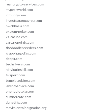
real-crypto-services.com
mypetzworld.com
infounty.com
investparaguay-eu.com
bwc88asia.com
extrem-poker.com
ks-casino.com
carcarepoints.com
thedoodlebreeders.com
grupohugodias.com
deqair.com
techsilvers.com
ningkatinskill.com
fivsport.com
templatedzine.com
lawinfoadvice.com
phenqdietplan.org
sumnercafe.com
dunetflix.com
movimientoindignados.org