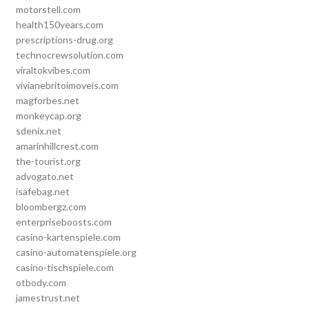
motorstell.com
health150years.com
prescriptions-drug.org
technocrewsolution.com
viraltokvibes.com
vivianebritoimoveis.com
magforbes.net
monkeycap.org
sdenix.net
amarinhillcrest.com
the-tourist.org
advogato.net
isafebag.net
bloombergz.com
enterpriseboosts.com
casino-kartenspiele.com
casino-automatenspiele.org
casino-tischspiele.com
otbody.com
jamestrust.net