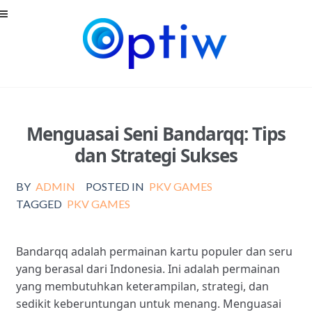
Skip
Skip
to
to
navigation
content
Menguasai Seni Bandarqq: Tips
dan Strategi Sukses
BY
ADMIN
POSTED IN
PKV GAMES
TAGGED
PKV GAMES
Bandarqq adalah permainan kartu populer dan seru
yang berasal dari Indonesia. Ini adalah permainan
yang membutuhkan keterampilan, strategi, dan
sedikit keberuntungan untuk menang. Menguasai