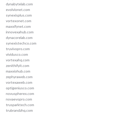
dynabytelab.com
evolvionet.com
synexisplus.com
vortexonet.com
maxxifynet.com
innovexahub.com
dynacorelab.com
synexistechco.com
truvivopro.com
vividusco.com
vortexahq.com
zenithifyit.com
maxxiohub.com
zephyraweb.com
vortexaweb.com
optigeniusco.com
novuspherex.com
novaevopro.com
trusparktech.com
trubrandzhq.com