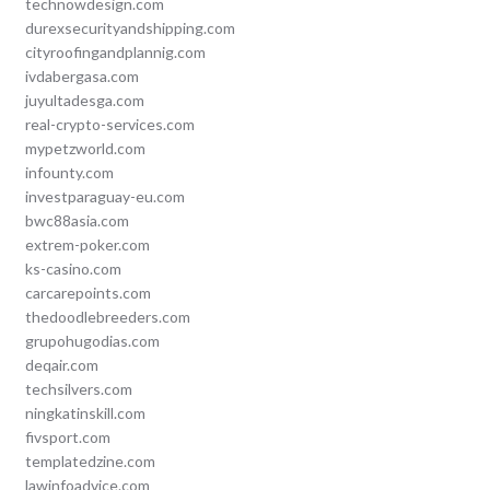
technowdesign.com
durexsecurityandshipping.com
cityroofingandplannig.com
ivdabergasa.com
juyultadesga.com
real-crypto-services.com
mypetzworld.com
infounty.com
investparaguay-eu.com
bwc88asia.com
extrem-poker.com
ks-casino.com
carcarepoints.com
thedoodlebreeders.com
grupohugodias.com
deqair.com
techsilvers.com
ningkatinskill.com
fivsport.com
templatedzine.com
lawinfoadvice.com