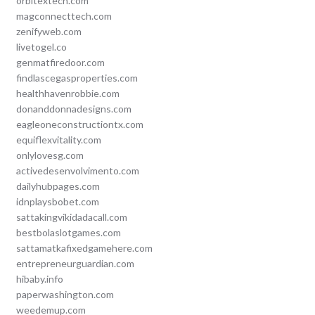
orbitextech.com
magconnecttech.com
zenifyweb.com
livetogel.co
genmatfiredoor.com
findlascegasproperties.com
healthhavenrobbie.com
donanddonnadesigns.com
eagleoneconstructiontx.com
equiflexvitality.com
onlylovesg.com
activedesenvolvimento.com
dailyhubpages.com
idnplaysbobet.com
sattakingvikidadacall.com
bestbolaslotgames.com
sattamatkafixedgamehere.com
entrepreneurguardian.com
hibaby.info
paperwashington.com
weedemup.com