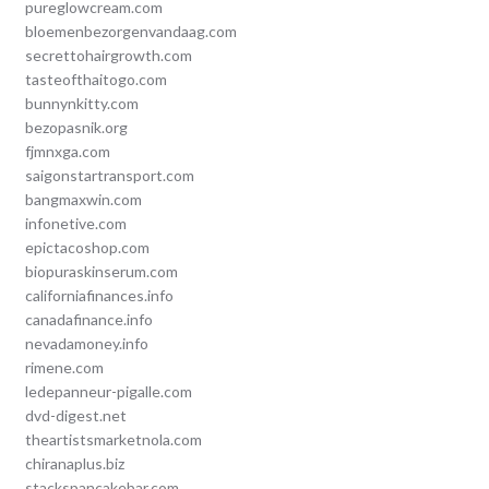
pureglowcream.com
bloemenbezorgenvandaag.com
secrettohairgrowth.com
tasteofthaitogo.com
bunnynkitty.com
bezopasnik.org
fjmnxga.com
saigonstartransport.com
bangmaxwin.com
infonetive.com
epictacoshop.com
biopuraskinserum.com
californiafinances.info
canadafinance.info
nevadamoney.info
rimene.com
ledepanneur-pigalle.com
dvd-digest.net
theartistsmarketnola.com
chiranaplus.biz
stackspancakebar.com