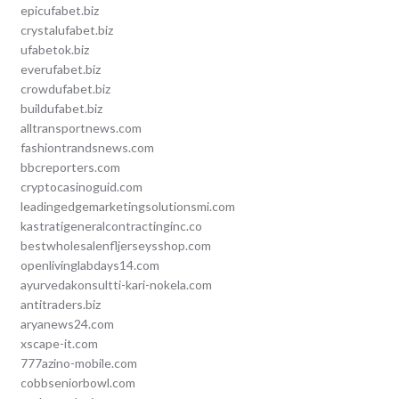
epicufabet.biz
crystalufabet.biz
ufabetok.biz
everufabet.biz
crowdufabet.biz
buildufabet.biz
alltransportnews.com
fashiontrandsnews.com
bbcreporters.com
cryptocasinoguid.com
leadingedgemarketingsolutionsmi.com
kastratigeneralcontractinginc.co
bestwholesalenfljerseysshop.com
openlivinglabdays14.com
ayurvedakonsultti-kari-nokela.com
antitraders.biz
aryanews24.com
xscape-it.com
777azino-mobile.com
cobbseniorbowl.com