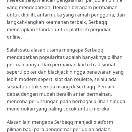
yang mendebarkan. Dengan beragam permainan
untuk dipilih, antarmuka yang ramah pengguna, dan
langkah-langkah keamanan terbaik, Serbaqq
menetapkan standar untuk platform perjudian
online.
Salah satu alasan utama mengapa Serbaqq
mendapatkan popularitas adalah banyaknya pilihan
permainannya. Dari permainan kartu tradisional
seperti poker dan blackjack hingga penawaran yang
lebih modern seperti slot dan roulette, selalu ada
sesuatu untuk semua orang di Serbaqq. Pemain
dapat dengan mudah beralih antar permainan,
mencoba peruntungan pada berbagai pilihan hingga
menemukan yang paling cocok untuk mereka.
Alasan lain mengapa Serbaqq menjadi platform
pilihan bagi para penggemar perjudian adalah