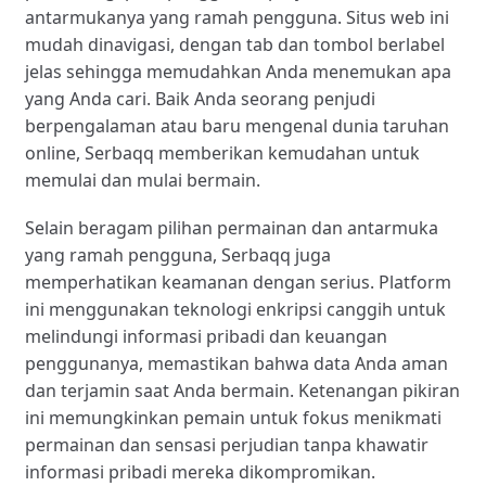
antarmukanya yang ramah pengguna. Situs web ini
mudah dinavigasi, dengan tab dan tombol berlabel
jelas sehingga memudahkan Anda menemukan apa
yang Anda cari. Baik Anda seorang penjudi
berpengalaman atau baru mengenal dunia taruhan
online, Serbaqq memberikan kemudahan untuk
memulai dan mulai bermain.
Selain beragam pilihan permainan dan antarmuka
yang ramah pengguna, Serbaqq juga
memperhatikan keamanan dengan serius. Platform
ini menggunakan teknologi enkripsi canggih untuk
melindungi informasi pribadi dan keuangan
penggunanya, memastikan bahwa data Anda aman
dan terjamin saat Anda bermain. Ketenangan pikiran
ini memungkinkan pemain untuk fokus menikmati
permainan dan sensasi perjudian tanpa khawatir
informasi pribadi mereka dikompromikan.