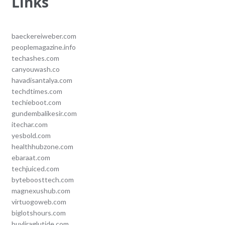
Links
baeckereiweber.com
peoplemagazine.info
techashes.com
canyouwash.co
havadisantalya.com
techdtimes.com
techieboot.com
gundembalikesir.com
itechar.com
yesbold.com
healthhubzone.com
ebaraat.com
techjuiced.com
byteboosttech.com
magnexushub.com
virtuogoweb.com
biglotshours.com
buyliraglutide.com