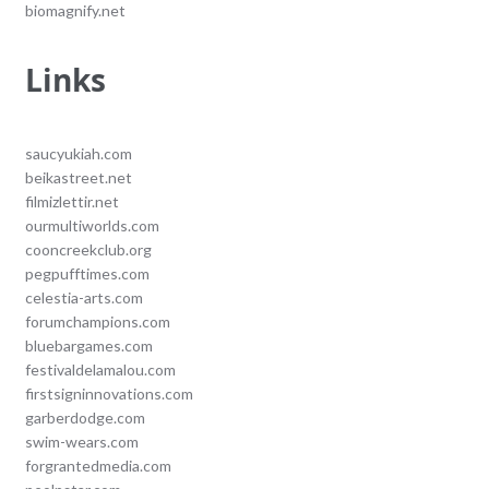
biomagnify.net
Links
saucyukiah.com
beikastreet.net
filmizlettir.net
ourmultiworlds.com
cooncreekclub.org
pegpufftimes.com
celestia-arts.com
forumchampions.com
bluebargames.com
festivaldelamalou.com
firstsigninnovations.com
garberdodge.com
swim-wears.com
forgrantedmedia.com