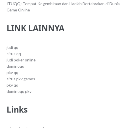
ITUQQ: Tempat Kegembiraan dan Hadiah Bertabrakan di Dunia
Game Online
LINK LAINNYA
judi qq
situs qq
judi poker online
dominoqq
pkv qq
situs pkv games
pkv qq
dominoqq pkv
Links