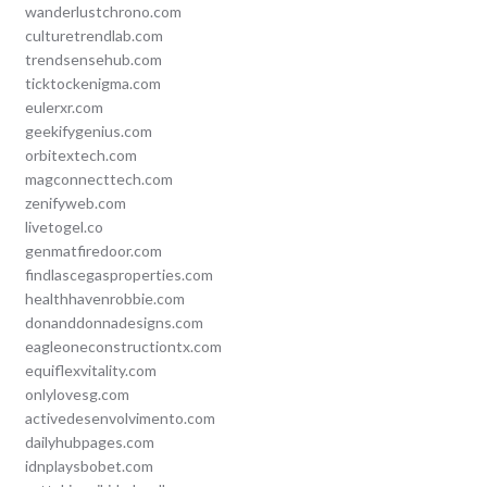
wanderlustchrono.com
culturetrendlab.com
trendsensehub.com
ticktockenigma.com
eulerxr.com
geekifygenius.com
orbitextech.com
magconnecttech.com
zenifyweb.com
livetogel.co
genmatfiredoor.com
findlascegasproperties.com
healthhavenrobbie.com
donanddonnadesigns.com
eagleoneconstructiontx.com
equiflexvitality.com
onlylovesg.com
activedesenvolvimento.com
dailyhubpages.com
idnplaysbobet.com