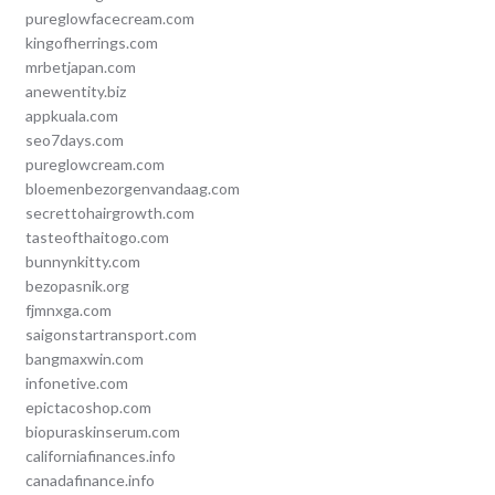
pureglowfacecream.com
kingofherrings.com
mrbetjapan.com
anewentity.biz
appkuala.com
seo7days.com
pureglowcream.com
bloemenbezorgenvandaag.com
secrettohairgrowth.com
tasteofthaitogo.com
bunnynkitty.com
bezopasnik.org
fjmnxga.com
saigonstartransport.com
bangmaxwin.com
infonetive.com
epictacoshop.com
biopuraskinserum.com
californiafinances.info
canadafinance.info