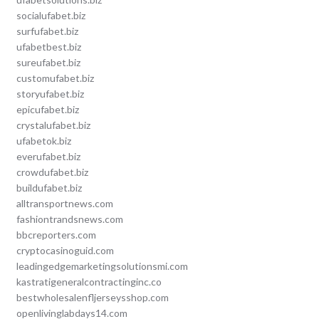
socialufabet.biz
surfufabet.biz
ufabetbest.biz
sureufabet.biz
customufabet.biz
storyufabet.biz
epicufabet.biz
crystalufabet.biz
ufabetok.biz
everufabet.biz
crowdufabet.biz
buildufabet.biz
alltransportnews.com
fashiontrandsnews.com
bbcreporters.com
cryptocasinoguid.com
leadingedgemarketingsolutionsmi.com
kastratigeneralcontractinginc.co
bestwholesalenfljerseysshop.com
openlivinglabdays14.com