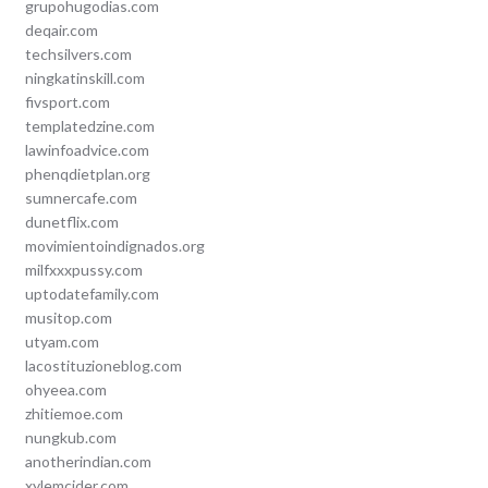
grupohugodias.com
deqair.com
techsilvers.com
ningkatinskill.com
fivsport.com
templatedzine.com
lawinfoadvice.com
phenqdietplan.org
sumnercafe.com
dunetflix.com
movimientoindignados.org
milfxxxpussy.com
uptodatefamily.com
musitop.com
utyam.com
lacostituzioneblog.com
ohyeea.com
zhitiemoe.com
nungkub.com
anotherindian.com
xylemcider.com