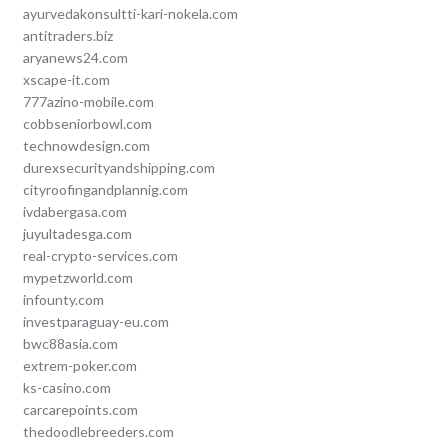
ayurvedakonsultti-kari-nokela.com
antitraders.biz
aryanews24.com
xscape-it.com
777azino-mobile.com
cobbseniorbowl.com
technowdesign.com
durexsecurityandshipping.com
cityroofingandplannig.com
ivdabergasa.com
juyultadesga.com
real-crypto-services.com
mypetzworld.com
infounty.com
investparaguay-eu.com
bwc88asia.com
extrem-poker.com
ks-casino.com
carcarepoints.com
thedoodlebreeders.com