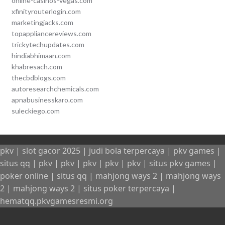
online-casinos-vegas.com
xfinityrouterlogin.com
marketingjacks.com
topappliancereviews.com
trickytechupdates.com
hindiabhimaan.com
khabresach.com
thecbdblogs.com
autoresearchchemicals.com
apnabusinesskaro.com
suleckiego.com
pkv
|
slot gacor 2025
|
judi bola terpercaya
|
pkv games
|
situs qq
|
pkv
|
pkv
|
pkv
|
pkv
|
pkv
|
situs pkv games
|
poker online
|
situs qq
|
mahjong ways 2
|
mahjong ways
2
|
mahjong ways 2
|
situs poker terpercaya
|
hematqq.pkvgamesresmi.org