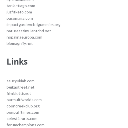
taniaetiago.com
juzfitketo.com
pasomaga.com
impactgardencbdgummies.org
naturesstimulantcbd.net
nopalinaeuropa.com
biomagnify.net
Links
saucyukiah.com
beikastreet.net
filmizlettir.net
ourmultiworlds.com
cooncreekclub.org
pegpufftimes.com
celestia-arts.com
forumchampions.com