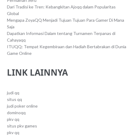
Permainan Seru
Dari Tradisi ke Tren: Kebangkitan Ajoqq dalam Popularitas
Global
Mengapa ZoyaQQ Menjadi Tujuan Tujuan Para Gamer Di Mana
Saja
Dapatkan Informasi Dalam tentang Turnamen Terpanas di
Cahayaqq
ITUQQ: Tempat Kegembiraan dan Hadiah Bertabrakan di Dunia
Game Online
LINK LAINNYA
judi qq
situs qq
judi poker online
dominoqq
pkv qq
situs pkv games
pkv qq