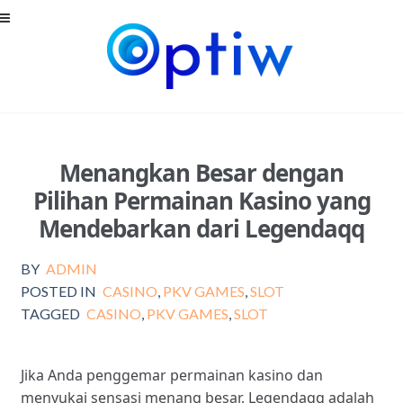
Skip
Skip
to
to
navigation
content
Menangkan Besar dengan
Pilihan Permainan Kasino yang
Mendebarkan dari Legendaqq
BY
ADMIN
POSTED IN
CASINO
,
PKV GAMES
,
SLOT
TAGGED
CASINO
,
PKV GAMES
,
SLOT
Jika Anda penggemar permainan kasino dan
menyukai sensasi menang besar, Legendaqq adalah