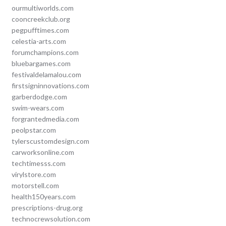
ourmultiworlds.com
cooncreekclub.org
pegpufftimes.com
celestia-arts.com
forumchampions.com
bluebargames.com
festivaldelamalou.com
firstsigninnovations.com
garberdodge.com
swim-wears.com
forgrantedmedia.com
peolpstar.com
tylerscustomdesign.com
carworksonline.com
techtimesss.com
virylstore.com
motorstell.com
health150years.com
prescriptions-drug.org
technocrewsolution.com