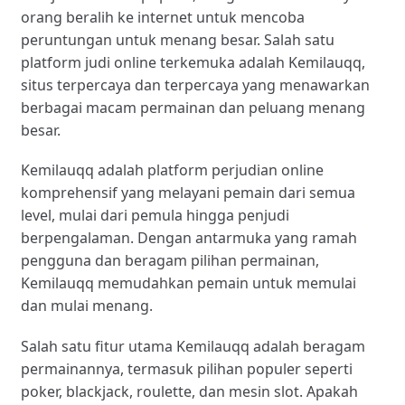
orang beralih ke internet untuk mencoba
peruntungan untuk menang besar. Salah satu
platform judi online terkemuka adalah Kemilauqq,
situs terpercaya dan terpercaya yang menawarkan
berbagai macam permainan dan peluang menang
besar.
Kemilauqq adalah platform perjudian online
komprehensif yang melayani pemain dari semua
level, mulai dari pemula hingga penjudi
berpengalaman. Dengan antarmuka yang ramah
pengguna dan beragam pilihan permainan,
Kemilauqq memudahkan pemain untuk memulai
dan mulai menang.
Salah satu fitur utama Kemilauqq adalah beragam
permainannya, termasuk pilihan populer seperti
poker, blackjack, roulette, dan mesin slot. Apakah