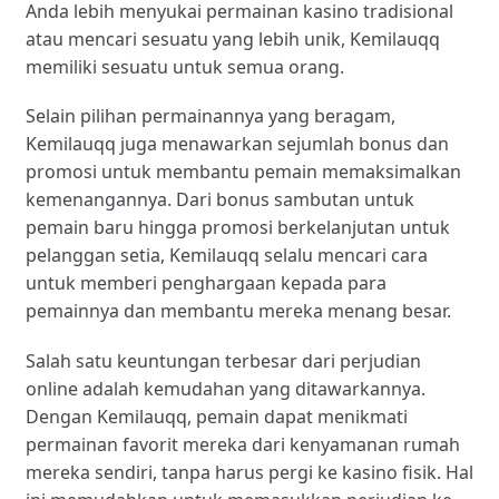
Anda lebih menyukai permainan kasino tradisional
atau mencari sesuatu yang lebih unik, Kemilauqq
memiliki sesuatu untuk semua orang.
Selain pilihan permainannya yang beragam,
Kemilauqq juga menawarkan sejumlah bonus dan
promosi untuk membantu pemain memaksimalkan
kemenangannya. Dari bonus sambutan untuk
pemain baru hingga promosi berkelanjutan untuk
pelanggan setia, Kemilauqq selalu mencari cara
untuk memberi penghargaan kepada para
pemainnya dan membantu mereka menang besar.
Salah satu keuntungan terbesar dari perjudian
online adalah kemudahan yang ditawarkannya.
Dengan Kemilauqq, pemain dapat menikmati
permainan favorit mereka dari kenyamanan rumah
mereka sendiri, tanpa harus pergi ke kasino fisik. Hal