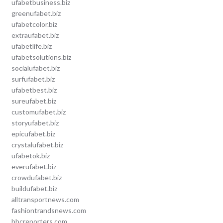
ufabetbusiness.biz
greenufabet.biz
ufabetcolor.biz
extraufabet.biz
ufabetlife.biz
ufabetsolutions.biz
socialufabet.biz
surfufabet.biz
ufabetbest.biz
sureufabet.biz
customufabet.biz
storyufabet.biz
epicufabet.biz
crystalufabet.biz
ufabetok.biz
everufabet.biz
crowdufabet.biz
buildufabet.biz
alltransportnews.com
fashiontrandsnews.com
bbcreporters.com