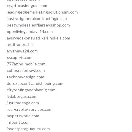
cryptocasinoguid.com
leadingedgemarketingsolutionsmi.com
kastratigeneralcontractinginc.co
bestwholesalenfljerseysshop.com
openlivinglabdays14.com
ayurvedakonsultti-kari-nokela.com
antitraders.biz
aryanews24.com
xscape-it.com
777azino-mobile.com
cobbseniorbowl.com
technowdesign.com
durexsecurityandshipping.com
cityroofingandplannig.com
ivdabergasa.com
juyultadesga.com
real-crypto-services.com
mypetzworld.com
infounty.com
investparaguay-eu.com