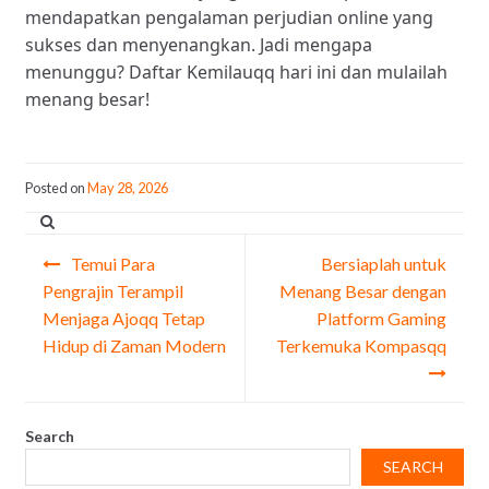
mendapatkan pengalaman perjudian online yang
sukses dan menyenangkan. Jadi mengapa
menunggu? Daftar Kemilauqq hari ini dan mulailah
menang besar!
Posted on
May 28, 2026
Post
Temui Para
Bersiaplah untuk
navigation
Pengrajin Terampil
Menang Besar dengan
Menjaga Ajoqq Tetap
Platform Gaming
Hidup di Zaman Modern
Terkemuka Kompasqq
Search
SEARCH