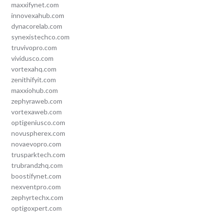
maxxifynet.com
innovexahub.com
dynacorelab.com
synexistechco.com
truvivopro.com
vividusco.com
vortexahq.com
zenithifyit.com
maxxiohub.com
zephyraweb.com
vortexaweb.com
optigeniusco.com
novuspherex.com
novaevopro.com
trusparktech.com
trubrandzhq.com
boostifynet.com
nexventpro.com
zephyrtechx.com
optigoxpert.com