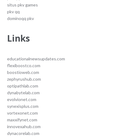
situs pkv games
pkv qq
dominoqq pkv
Links
educationalnewsupdates.com
flexiboostco.com
boostioweb.com
zephyrushub.com
optipathlab.com
dynabytelab.com
evolvionet.com
synexisplus.com
vortexonet.com
maxxifynet.com
innovexahub.com
dynacorelab.com