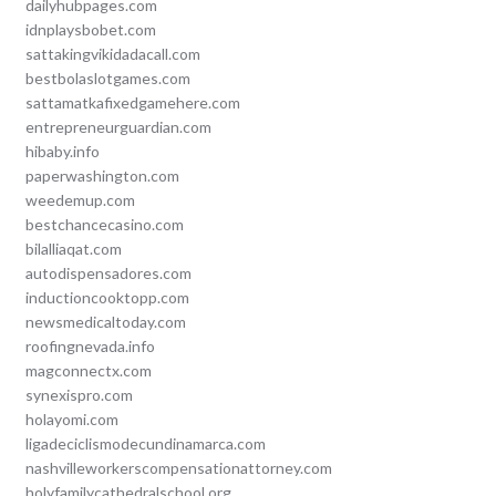
dailyhubpages.com
idnplaysbobet.com
sattakingvikidadacall.com
bestbolaslotgames.com
sattamatkafixedgamehere.com
entrepreneurguardian.com
hibaby.info
paperwashington.com
weedemup.com
bestchancecasino.com
bilalliaqat.com
autodispensadores.com
inductioncooktopp.com
newsmedicaltoday.com
roofingnevada.info
magconnectx.com
synexispro.com
holayomi.com
ligadeciclismodecundinamarca.com
nashvilleworkerscompensationattorney.com
holyfamilycathedralschool.org