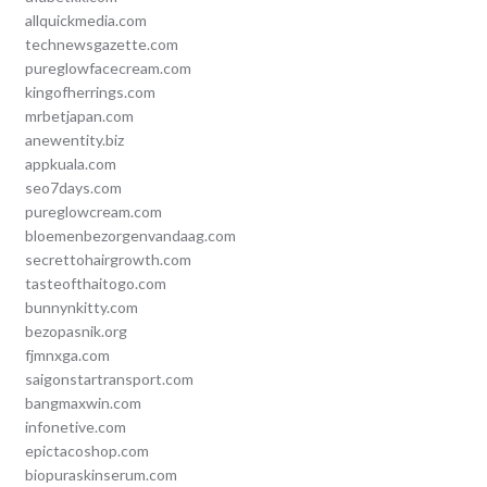
allquickmedia.com
technewsgazette.com
pureglowfacecream.com
kingofherrings.com
mrbetjapan.com
anewentity.biz
appkuala.com
seo7days.com
pureglowcream.com
bloemenbezorgenvandaag.com
secrettohairgrowth.com
tasteofthaitogo.com
bunnynkitty.com
bezopasnik.org
fjmnxga.com
saigonstartransport.com
bangmaxwin.com
infonetive.com
epictacoshop.com
biopuraskinserum.com