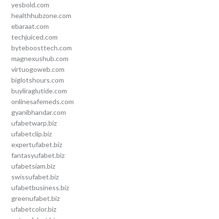
yesbold.com
healthhubzone.com
ebaraat.com
techjuiced.com
byteboosttech.com
magnexushub.com
virtuogoweb.com
biglotshours.com
buyliraglutide.com
onlinesafemeds.com
gyanibhandar.com
ufabetwarp.biz
ufabetclip.biz
expertufabet.biz
fantasyufabet.biz
ufabetsiam.biz
swissufabet.biz
ufabetbusiness.biz
greenufabet.biz
ufabetcolor.biz