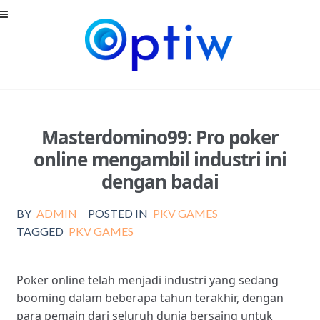
Skip
Skip
to
to
navigation
content
Masterdomino99: Pro poker
online mengambil industri ini
dengan badai
BY
ADMIN
POSTED IN
PKV GAMES
TAGGED
PKV GAMES
Poker online telah menjadi industri yang sedang
booming dalam beberapa tahun terakhir, dengan
para pemain dari seluruh dunia bersaing untuk