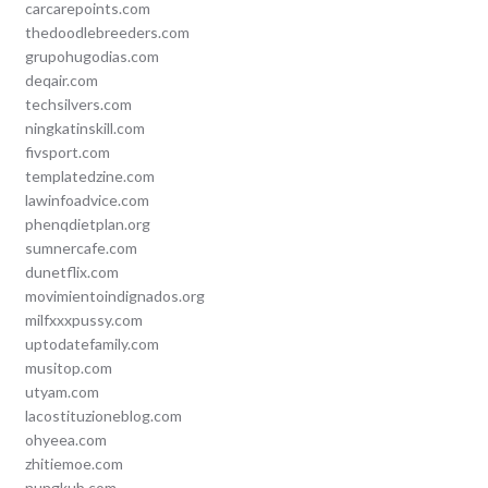
carcarepoints.com
thedoodlebreeders.com
grupohugodias.com
deqair.com
techsilvers.com
ningkatinskill.com
fivsport.com
templatedzine.com
lawinfoadvice.com
phenqdietplan.org
sumnercafe.com
dunetflix.com
movimientoindignados.org
milfxxxpussy.com
uptodatefamily.com
musitop.com
utyam.com
lacostituzioneblog.com
ohyeea.com
zhitiemoe.com
nungkub.com