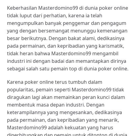
Keberhasilan Masterdomino99 di dunia poker online
tidak luput dari perhatian, karena ia telah
mengumpulkan banyak penggemar dan pengagum
yang dengan bersemangat menunggu kemenangan
besar berikutnya. Dengan bakat alami, dedikasinya
pada permainan, dan kepribadian yang karismatik,
tidak heran bahwa Masterdomino99 mengambil
industri ini dengan badai dan memantapkan dirinya
sebagai salah satu pemain top di dunia poker online.
Karena poker online terus tumbuh dalam
popularitas, pemain seperti Masterdomino99 tidak
diragukan lagi akan memainkan peran kunci dalam
membentuk masa depan industri. Dengan
keterampilannya yang mengesankan, dedikasinya
pada permainan, dan kepribadian yang menarik,
Masterdomino99 adalah kekuatan yang harus
diperhitungkan dan pemain untuk ditonton di dunia