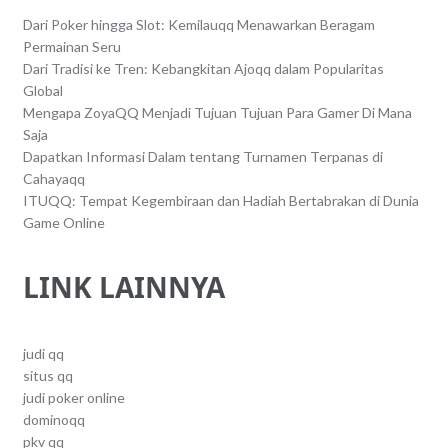
Dari Poker hingga Slot: Kemilauqq Menawarkan Beragam
Permainan Seru
Dari Tradisi ke Tren: Kebangkitan Ajoqq dalam Popularitas
Global
Mengapa ZoyaQQ Menjadi Tujuan Tujuan Para Gamer Di Mana
Saja
Dapatkan Informasi Dalam tentang Turnamen Terpanas di
Cahayaqq
ITUQQ: Tempat Kegembiraan dan Hadiah Bertabrakan di Dunia
Game Online
LINK LAINNYA
judi qq
situs qq
judi poker online
dominoqq
pkv qq