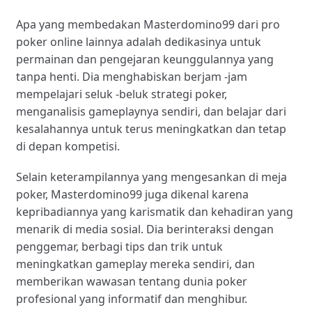
Apa yang membedakan Masterdomino99 dari pro
poker online lainnya adalah dedikasinya untuk
permainan dan pengejaran keunggulannya yang
tanpa henti. Dia menghabiskan berjam -jam
mempelajari seluk -beluk strategi poker,
menganalisis gameplaynya sendiri, dan belajar dari
kesalahannya untuk terus meningkatkan dan tetap
di depan kompetisi.
Selain keterampilannya yang mengesankan di meja
poker, Masterdomino99 juga dikenal karena
kepribadiannya yang karismatik dan kehadiran yang
menarik di media sosial. Dia berinteraksi dengan
penggemar, berbagi tips dan trik untuk
meningkatkan gameplay mereka sendiri, dan
memberikan wawasan tentang dunia poker
profesional yang informatif dan menghibur.