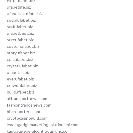
extraufabet.biz
ufabetlife.biz
ufabetsolutions.biz
socialufabet.biz
surfufabet.biz
ufabetbest.biz
sureufabet.biz
customufabet.biz
storyufabet.biz
epicufabet.biz
crystalufabet.biz
ufabetok.biz
everufabet.biz
crowdufabet.biz
buildufabet.biz
alltransportnews.com
fashiontrandsnews.com
bbcreporters.com
cryptocasinoguid.com
leadingedgemarketingsolutionsmi.com
kastratigeneralcontractinginc.co