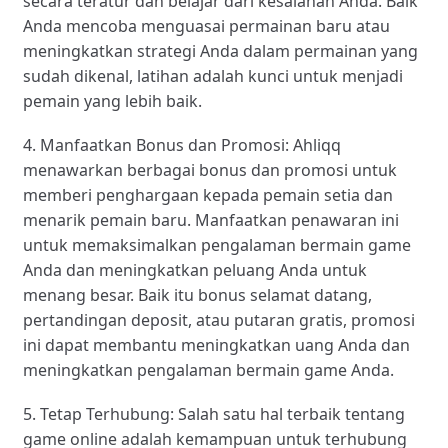
secara teratur dan belajar dari kesalahan Anda. Baik
Anda mencoba menguasai permainan baru atau
meningkatkan strategi Anda dalam permainan yang
sudah dikenal, latihan adalah kunci untuk menjadi
pemain yang lebih baik.
4. Manfaatkan Bonus dan Promosi: Ahliqq
menawarkan berbagai bonus dan promosi untuk
memberi penghargaan kepada pemain setia dan
menarik pemain baru. Manfaatkan penawaran ini
untuk memaksimalkan pengalaman bermain game
Anda dan meningkatkan peluang Anda untuk
menang besar. Baik itu bonus selamat datang,
pertandingan deposit, atau putaran gratis, promosi
ini dapat membantu meningkatkan uang Anda dan
meningkatkan pengalaman bermain game Anda.
5. Tetap Terhubung: Salah satu hal terbaik tentang
game online adalah kemampuan untuk terhubung