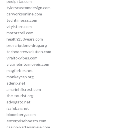
peolpstar.com
tylerscustomdesign.com
carworksonline.com
techtimesss.com
virylstore.com
motorstell.com
health150years.com
prescriptions-drug.org
technocrewsolution.com
viraltokvibes.com
vivianebritoimoveis.com
magforbes.net
monkeycap.org
sdenix.net
amarinhillcrest.com
the-tourist.org
advogato.net
isafebag.net
bloombergz.com
enterpriseboosts.com
casino-kartenspiele.com