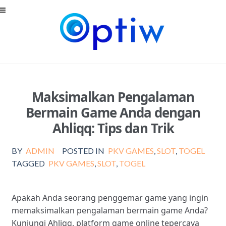
Skip
Skip
to
to
navigation
content
Maksimalkan Pengalaman
Bermain Game Anda dengan
Ahliqq: Tips dan Trik
BY
ADMIN
POSTED IN
PKV GAMES
,
SLOT
,
TOGEL
TAGGED
PKV GAMES
,
SLOT
,
TOGEL
Apakah Anda seorang penggemar game yang ingin
memaksimalkan pengalaman bermain game Anda?
Kunjungi Ahliqq, platform game online tepercaya