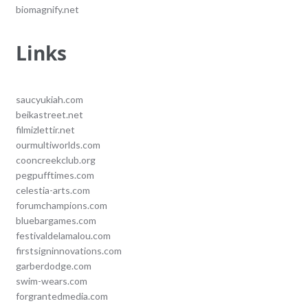
biomagnify.net
Links
saucyukiah.com
beikastreet.net
filmizlettir.net
ourmultiworlds.com
cooncreekclub.org
pegpufftimes.com
celestia-arts.com
forumchampions.com
bluebargames.com
festivaldelamalou.com
firstsigninnovations.com
garberdodge.com
swim-wears.com
forgrantedmedia.com