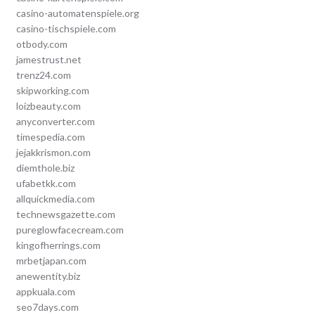
casino-automatenspiele.org
casino-tischspiele.com
otbody.com
jamestrust.net
trenz24.com
skipworking.com
loizbeauty.com
anyconverter.com
timespedia.com
jejakkrismon.com
diemthole.biz
ufabetkk.com
allquickmedia.com
technewsgazette.com
pureglowfacecream.com
kingofherrings.com
mrbetjapan.com
anewentity.biz
appkuala.com
seo7days.com