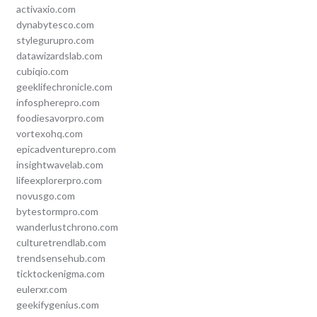
activaxio.com
dynabytesco.com
stylegurupro.com
datawizardslab.com
cubiqio.com
geeklifechronicle.com
infospherepro.com
foodiesavorpro.com
vortexohq.com
epicadventurepro.com
insightwavelab.com
lifeexplorerpro.com
novusgo.com
bytestormpro.com
wanderlustchrono.com
culturetrendlab.com
trendsensehub.com
ticktockenigma.com
eulerxr.com
geekifygenius.com