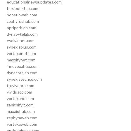
educationalnewsupdates.com
flexiboostco.com
boostioweb.com
zephyrushub.com
optipathlab.com
dynabytelab.com
evolvionet.com
synexisplus.com
vortexonet.com
maxxifynet.com
innovexahub.com
dynacorelab.com
synexistechco.com
truvivopro.com
vividusco.com
vortexahq.com
zenithifyit.com
maxxiohub.com
zephyraweb.com
vortexaweb.com
optigeniusco.com