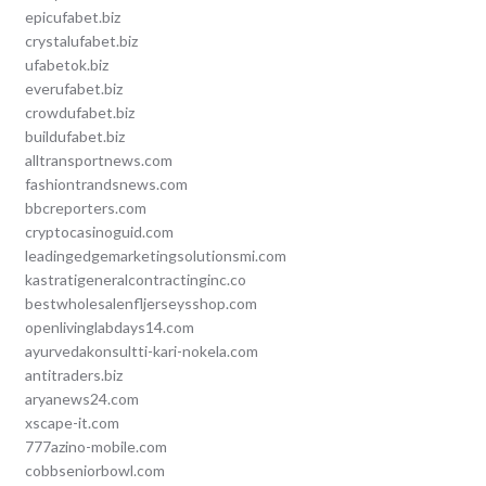
epicufabet.biz
crystalufabet.biz
ufabetok.biz
everufabet.biz
crowdufabet.biz
buildufabet.biz
alltransportnews.com
fashiontrandsnews.com
bbcreporters.com
cryptocasinoguid.com
leadingedgemarketingsolutionsmi.com
kastratigeneralcontractinginc.co
bestwholesalenfljerseysshop.com
openlivinglabdays14.com
ayurvedakonsultti-kari-nokela.com
antitraders.biz
aryanews24.com
xscape-it.com
777azino-mobile.com
cobbseniorbowl.com