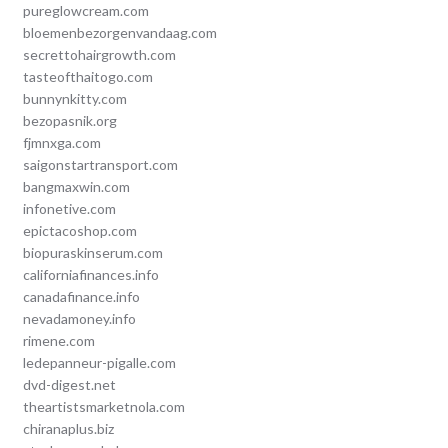
pureglowcream.com
bloemenbezorgenvandaag.com
secrettohairgrowth.com
tasteofthaitogo.com
bunnynkitty.com
bezopasnik.org
fjmnxga.com
saigonstartransport.com
bangmaxwin.com
infonetive.com
epictacoshop.com
biopuraskinserum.com
californiafinances.info
canadafinance.info
nevadamoney.info
rimene.com
ledepanneur-pigalle.com
dvd-digest.net
theartistsmarketnola.com
chiranaplus.biz