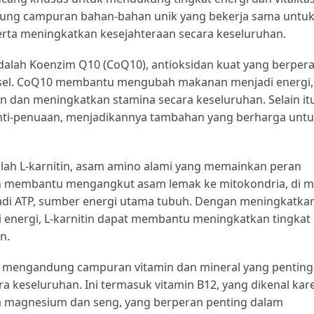
dung campuran bahan-bahan unik yang bekerja sama untu
serta meningkatkan kesejahteraan secara keseluruhan.
alah Koenzim Q10 (CoQ10), antioksidan kuat yang berper
m sel. CoQ10 membantu mengubah makanan menjadi energi,
dan meningkatkan stamina secara keseluruhan. Selain itu
anti-penuaan, menjadikannya tambahan yang berharga unt
lah L-karnitin, asam amino alami yang memainkan peran
tin membantu mengangkut asam lemak ke mitokondria, di 
adi ATP, sumber energi utama tubuh. Dengan meningkatka
 energi, L-karnitin dapat membantu meningkatkan tingkat
n.
ga mengandung campuran vitamin dan mineral yang penting
a keseluruhan. Ini termasuk vitamin B12, yang dikenal kar
ta magnesium dan seng, yang berperan penting dalam