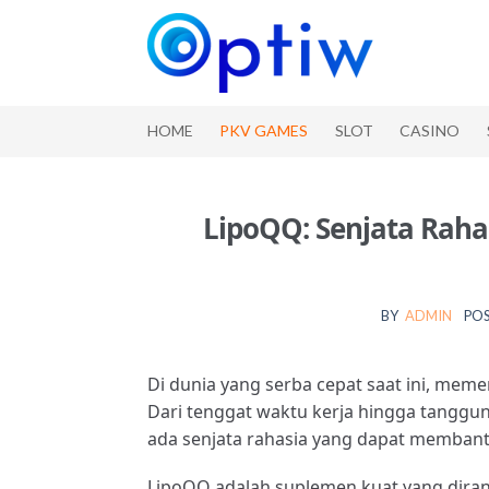
Skip
Skip
to
to
navigation
content
HOME
PKV GAMES
SLOT
CASINO
LipoQQ: Senjata Raha
BY
ADMIN
POS
Di dunia yang serba cepat saat ini, meme
Dari tenggat waktu kerja hingga tanggun
ada senjata rahasia yang dapat membantu
LipoQQ adalah suplemen kuat yang diran