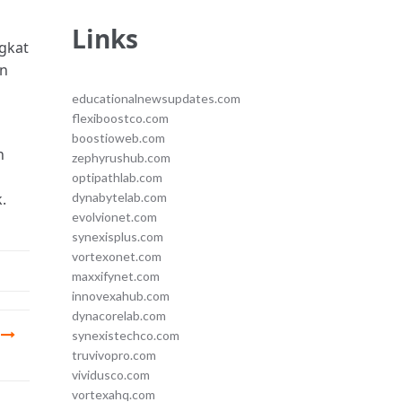
Links
gkat
in
educationalnewsupdates.com
flexiboostco.com
boostioweb.com
n
zephyrushub.com
optipathlab.com
.
dynabytelab.com
evolvionet.com
synexisplus.com
vortexonet.com
maxxifynet.com
innovexahub.com
dynacorelab.com
synexistechco.com
truvivopro.com
vividusco.com
vortexahq.com