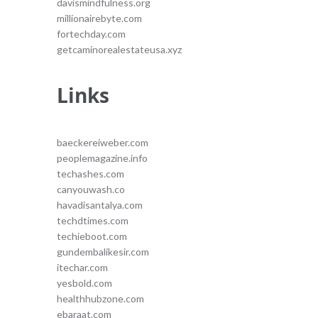
davismindfulness.org
millionairebyte.com
fortechday.com
getcaminorealestateusa.xyz
Links
baeckereiweber.com
peoplemagazine.info
techashes.com
canyouwash.co
havadisantalya.com
techdtimes.com
techieboot.com
gundembalikesir.com
itechar.com
yesbold.com
healthhubzone.com
ebaraat.com