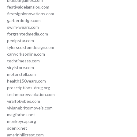
bluebargames.com
festivaldelamalou.com
firstsigninnovations.com
garberdodge.com
swim-wears.com
forgrantedmedia.com
peolpstar.com
tylerscustomdesign.com
carworksonline.com
techtimesss.com
virylstore.com
motorstell.com
health150years.com
prescriptions-drug.org
technocrewsolution.com
viraltokvibes.com
vivianebritoimoveis.com
magforbes.net
monkeycap.org
sdenix.net
amarinhillcrest.com