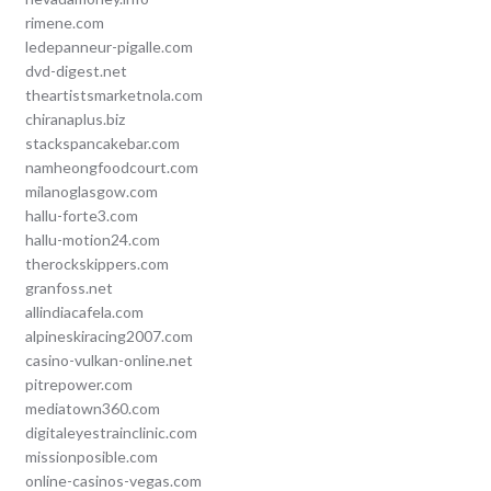
rimene.com
ledepanneur-pigalle.com
dvd-digest.net
theartistsmarketnola.com
chiranaplus.biz
stackspancakebar.com
namheongfoodcourt.com
milanoglasgow.com
hallu-forte3.com
hallu-motion24.com
therockskippers.com
granfoss.net
allindiacafela.com
alpineskiracing2007.com
casino-vulkan-online.net
pitrepower.com
mediatown360.com
digitaleyestrainclinic.com
missionposible.com
online-casinos-vegas.com