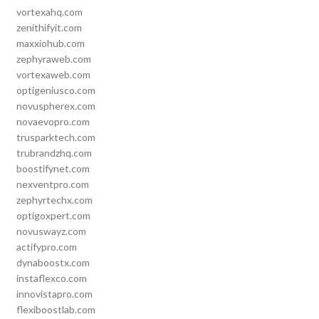
vortexahq.com
zenithifyit.com
maxxiohub.com
zephyraweb.com
vortexaweb.com
optigeniusco.com
novuspherex.com
novaevopro.com
trusparktech.com
trubrandzhq.com
boostifynet.com
nexventpro.com
zephyrtechx.com
optigoxpert.com
novuswayz.com
actifypro.com
dynaboostx.com
instaflexco.com
innovistapro.com
flexiboostlab.com