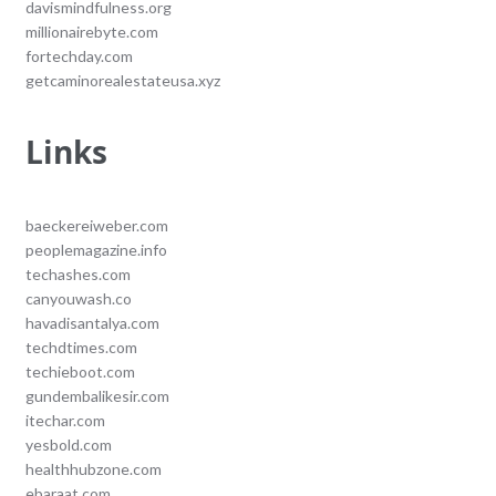
davismindfulness.org
millionairebyte.com
fortechday.com
getcaminorealestateusa.xyz
Links
baeckereiweber.com
peoplemagazine.info
techashes.com
canyouwash.co
havadisantalya.com
techdtimes.com
techieboot.com
gundembalikesir.com
itechar.com
yesbold.com
healthhubzone.com
ebaraat.com