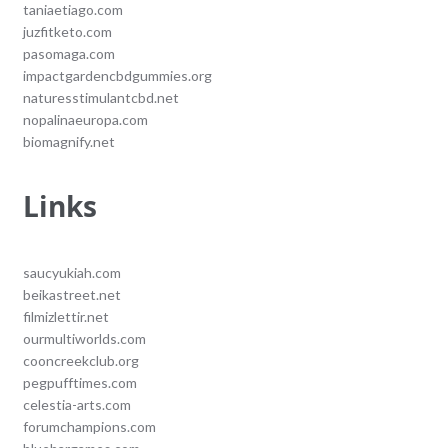
taniaetiago.com
juzfitketo.com
pasomaga.com
impactgardencbdgummies.org
naturesstimulantcbd.net
nopalinaeuropa.com
biomagnify.net
Links
saucyukiah.com
beikastreet.net
filmizlettir.net
ourmultiworlds.com
cooncreekclub.org
pegpufftimes.com
celestia-arts.com
forumchampions.com