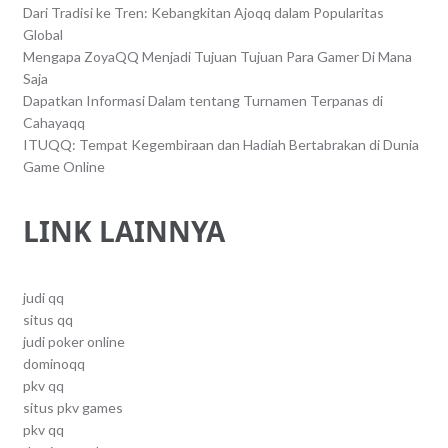
Dari Tradisi ke Tren: Kebangkitan Ajoqq dalam Popularitas
Global
Mengapa ZoyaQQ Menjadi Tujuan Tujuan Para Gamer Di Mana
Saja
Dapatkan Informasi Dalam tentang Turnamen Terpanas di
Cahayaqq
ITUQQ: Tempat Kegembiraan dan Hadiah Bertabrakan di Dunia
Game Online
LINK LAINNYA
judi qq
situs qq
judi poker online
dominoqq
pkv qq
situs pkv games
pkv qq