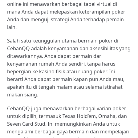
online ini menawarkan berbagai tabel virtual di
mana Anda dapat melepaskan keterampilan poker
Anda dan menguji strategi Anda terhadap pemain
lain.
Salah satu keunggulan utama bermain poker di
CebanQQ adalah kenyamanan dan aksesibilitas yang
ditawarkannya. Anda dapat bermain dari
kenyamanan rumah Anda sendiri, tanpa harus
bepergian ke kasino fisik atau ruang poker. Ini
berarti Anda dapat bermain kapan pun Anda mau,
apakah itu di tengah malam atau selama istirahat
makan siang.
CebanQQ juga menawarkan berbagai varian poker
untuk dipilih, termasuk Texas Hold’em, Omaha, dan
Seven Card Stud. Ini memungkinkan Anda untuk
mengalami berbagai gaya bermain dan mempelajari