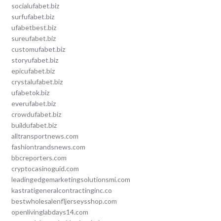
socialufabet.biz
surfufabet.biz
ufabetbest.biz
sureufabet.biz
customufabet.biz
storyufabet.biz
epicufabet.biz
crystalufabet.biz
ufabetok.biz
everufabet.biz
crowdufabet.biz
buildufabet.biz
alltransportnews.com
fashiontrandsnews.com
bbcreporters.com
cryptocasinoguid.com
leadingedgemarketingsolutionsmi.com
kastratigeneralcontractinginc.co
bestwholesalenfljerseysshop.com
openlivinglabdays14.com