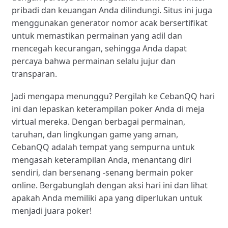
pribadi dan keuangan Anda dilindungi. Situs ini juga
menggunakan generator nomor acak bersertifikat
untuk memastikan permainan yang adil dan
mencegah kecurangan, sehingga Anda dapat
percaya bahwa permainan selalu jujur ​​dan
transparan.
Jadi mengapa menunggu? Pergilah ke CebanQQ hari
ini dan lepaskan keterampilan poker Anda di meja
virtual mereka. Dengan berbagai permainan,
taruhan, dan lingkungan game yang aman,
CebanQQ adalah tempat yang sempurna untuk
mengasah keterampilan Anda, menantang diri
sendiri, dan bersenang -senang bermain poker
online. Bergabunglah dengan aksi hari ini dan lihat
apakah Anda memiliki apa yang diperlukan untuk
menjadi juara poker!