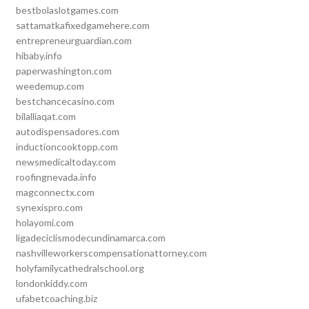
bestbolaslotgames.com
sattamatkafixedgamehere.com
entrepreneurguardian.com
hibaby.info
paperwashington.com
weedemup.com
bestchancecasino.com
bilalliaqat.com
autodispensadores.com
inductioncooktopp.com
newsmedicaltoday.com
roofingnevada.info
magconnectx.com
synexispro.com
holayomi.com
ligadeciclismodecundinamarca.com
nashvilleworkerscompensationattorney.com
holyfamilycathedralschool.org
londonkiddy.com
ufabetcoaching.biz