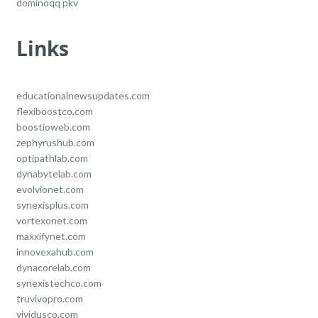
dominoqq pkv
Links
educationalnewsupdates.com
flexiboostco.com
boostioweb.com
zephyrushub.com
optipathlab.com
dynabytelab.com
evolvionet.com
synexisplus.com
vortexonet.com
maxxifynet.com
innovexahub.com
dynacorelab.com
synexistechco.com
truvivopro.com
vividusco.com