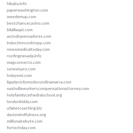
hibaby.info
paperwashington.com
weedemup.com
bestchancecasino.com
bilalliaqat.com
autodispensadores.com
inductioncooktopp.com
newsmedicaltoday.com
roofingnevada.info
magconnectx.com
synexispro.com
holayomi.com
ligadeciclismodecundinamarca.com
nashvilleworkerscompensationattorney.com
holyfamilycathedralschool.org
londonkiddy.com
ufabetcoaching.biz
davismindfulness.org
millionairebyte.com
fortechday.com