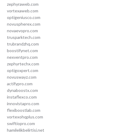
zephyraweb.com
vortexaweb.com
optigeniusco.com
novuspherex.com
novaevopro.com
trusparktech.com
trubrandzhq.com
boostifynet.com
nexventpro.com
zephyrtechx.com
optigoxpert.com
novuswayz.com
actifypro.com
dynaboostx.com
instaflexco.com
innovistapro.com
flexiboostlab.com
vortexohqplus.com
swiftiopro.com
hamilelikbelirtisi.net