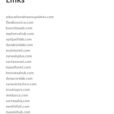
educationalnewsupdates.com
flexiboostco.com
boostioweb.com
zephyrushub.com
optipathlab.com
dynabytelab.com
evolvionet.com
synexisplus.com
vortexonet.com
maxxifynet.com
innovexahub.com
dynacorelab.com
synexistechco.com
truvivopro.com
vividusco.com
vortexahq.com
zenithifyit.com
maxxiohub.com