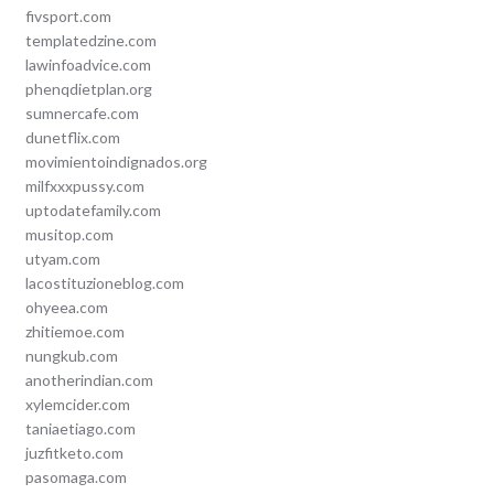
fivsport.com
templatedzine.com
lawinfoadvice.com
phenqdietplan.org
sumnercafe.com
dunetflix.com
movimientoindignados.org
milfxxxpussy.com
uptodatefamily.com
musitop.com
utyam.com
lacostituzioneblog.com
ohyeea.com
zhitiemoe.com
nungkub.com
anotherindian.com
xylemcider.com
taniaetiago.com
juzfitketo.com
pasomaga.com