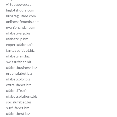
virtuogoweb.com
biglotshours.com
buyliraglutide.com
onlinesafemeds.com
gyanibhandar.com
ufabetwarp.biz
ufabetclip.biz
expertufabet.biz
fantasyufabet.biz
ufabetsiam.biz
swissufabet.biz
ufabetbusiness.biz
greenufabet.biz
ufabetcolor.biz
extraufabet.biz
ufabetlife.biz
ufabetsolutions.biz
socialufabet.biz
surfufabet.biz
ufabetbest.biz