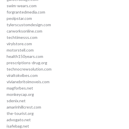
swim-wears.com
forgrantedmedia.com
peolpstar.com
tylerscustomdesign.com
carworksonline.com
techtimesss.com
virylstore.com
motorstell.com
health150years.com
prescriptions-drug.org
technocrewsolution.com
viraltokvibes.com
vivianebritoimoveis.com
magforbes.net
monkeycap.org
sdenix.net
amarinhillcrest.com
the-tourist.org
advogato.net
isafebag.net