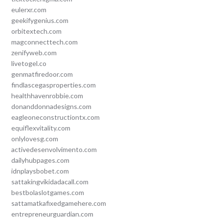
eulerxr.com
geekifygenius.com
orbitextech.com
magconnecttech.com
zenifyweb.com
livetogel.co
genmatfiredoor.com
findlascegasproperties.com
healthhavenrobbie.com
donanddonnadesigns.com
eagleoneconstructiontx.com
equiflexvitality.com
onlylovesg.com
activedesenvolvimento.com
dailyhubpages.com
idnplaysbobet.com
sattakingvikidadacall.com
bestbolaslotgames.com
sattamatkafixedgamehere.com
entrepreneurguardian.com