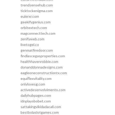
trendsensehub.com
ticktockenigma.com
eulerxr.com
geekifygenius.com
orbitextech.com
magconnecttech.com
zenifyweb.com
livetogel.co
genmatfiredoor.com
findlascegasproperties.com
healthhavenrobbie.com
donanddonnadesigns.com
eagleoneconstructiontx.com
equiflexvitality.com
onlylovesg.com
activedesenvolvimento.com
dailyhubpages.com
idnplaysbobet.com
sattakingvikidadacall.com
bestbolaslotgames.com