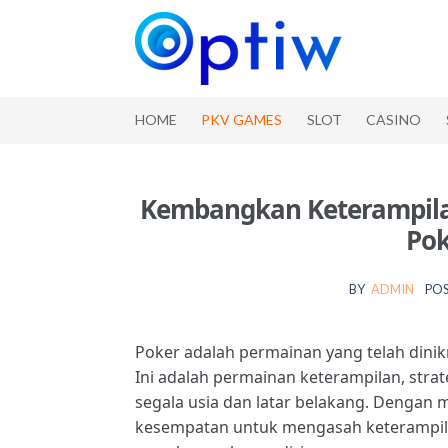
Skip
Skip
to
to
navigation
content
HOME
PKV GAMES
SLOT
CASINO
Kembangkan Keterampilan
Pok
BY
ADMIN
POS
Poker adalah permainan yang telah dinik
Ini adalah permainan keterampilan, stra
segala usia dan latar belakang. Dengan 
kesempatan untuk mengasah keterampila