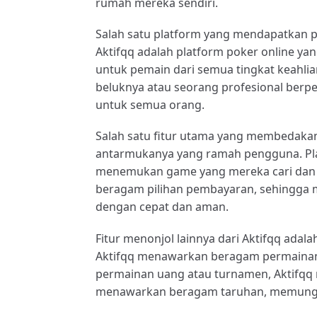
rumah mereka sendiri.
Salah satu platform yang mendapatkan p
Aktifqq adalah platform poker online 
untuk pemain dari semua tingkat keahli
beluknya atau seorang profesional berp
untuk semua orang.
Salah satu fitur utama yang membedakan 
antarmukanya yang ramah pengguna. Pl
menemukan game yang mereka cari dan s
beragam pilihan pembayaran, sehingga
dengan cepat dan aman.
Fitur menonjol lainnya dari Aktifqq ada
Aktifqq menawarkan beragam permainan p
permainan uang atau turnamen, Aktifqq me
menawarkan beragam taruhan, memungki