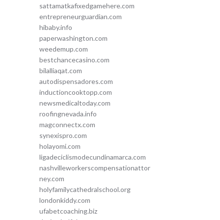
sattamatkafixedgamehere.com
entrepreneurguardian.com
hibaby.info
paperwashington.com
weedemup.com
bestchancecasino.com
bilalliaqat.com
autodispensadores.com
inductioncooktopp.com
newsmedicaltoday.com
roofingnevada.info
magconnectx.com
synexispro.com
holayomi.com
ligadeciclismodecundinamarca.com
nashvilleworkerscompensationattor
ney.com
holyfamilycathedralschool.org
londonkiddy.com
ufabetcoaching.biz