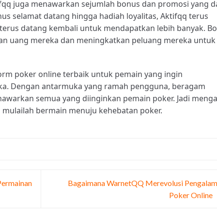
ifqq juga menawarkan sejumlah bonus dan promosi yang d
s selamat datang hingga hadiah loyalitas, Aktifqq terus
terus datang kembali untuk mendapatkan lebih banyak. B
an uang mereka dan meningkatkan peluang mereka untuk
form poker online terbaik untuk pemain yang ingin
ka. Dengan antarmuka yang ramah pengguna, beragam
nawarkan semua yang diinginkan pemain poker. Jadi meng
n mulailah bermain menuju kehebatan poker.
Permainan
Bagaimana WarnetQQ Merevolusi Pengala
Poker Online