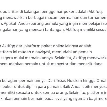
opularitas di kalangan penggemar poker adalah Aktifqq.
yang menawarkan berbagai macam permainan dan turnamen
an. Apakah Anda seorang pemula yang ingin mempelajari se
engalaman yang mencari tantangan, Aktifqq memiliki sesua
Aktifqq dari platform poker online lainnya adalah
atform ini mudah dinavigasi, memudahkan pemain
egera mulai memainkannya. Selain itu, Aktifqq menawar
 memudahkan pemain untuk menyetor dan menarik dana
lah beragam permainannya. Dari Texas Hold’em hingga Omah
oker untuk dipilih para pemain. Baik Anda lebih menyuka
miliki sesuatu untuk semua orang. Selain itu, platform in
nkan pemain bermain pada level yang nyaman bagi mere