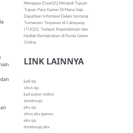
Mengapa ZoyaQQ Menjadi Tujuan
Tujuan Para Gamer Di Mana Saja
Dapatkan Informasi Dalam tentang
da
Turnamen Terpanas di Cahayaqq
ITUQQ: Tempat Kegembiraan dan
Hadiah Bertabrakan di Dunia Game
Online
h
LINK LAINNYA
main
 dan
judi qq
situs qq
judi poker online
dominoqq
dan
pkv qq
situs pkv games
pkv qq
dominoqq pkv