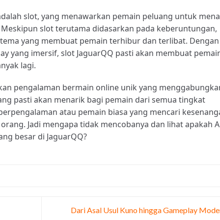
 adalah slot, yang menawarkan pemain peluang untuk men
Meskipun slot terutama didasarkan pada keberuntungan,
tema yang membuat pemain terhibur dan terlibat. Dengan
y yang imersif, slot JaguarQQ pasti akan membuat pemai
nyak lagi.
kan pengalaman bermain online unik yang menggabungka
ang pasti akan menarik bagi pemain dari semua tingkat
l berpengalaman atau pemain biasa yang mencari kesenang
orang. Jadi mengapa tidak mencobanya dan lihat apakah 
ang besar di JaguarQQ?
Dari Asal Usul Kuno hingga Gameplay Mode