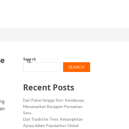
me
Search
SEARCH
Recent Posts
Dari Poker hingga Slot: Kemilauqq
ng
Menawarkan Beragam Permainan
gan
Seru
Dari Tradisi ke Tren: Kebangkitan
Ajoqq dalam Popularitas Global