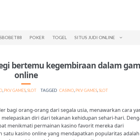
SBOBET88
POKER
TOGEL
SITUS JUDI ONLINE
tegi bertemu kegembiraan dalam ga
online
NO
,
PKV GAMES
,
SLOT
TAGGED
CASINO
,
PKV GAMES
,
SLOT
er bagi orang-orang dari segala usia, menawarkan cara ya
elepaskan diri dari tekanan kehidupan sehari-hari. Den
pat menikmati permainan kasino favorit mereka dari
 satu kasino online yang mendapatkan popularitas adalah