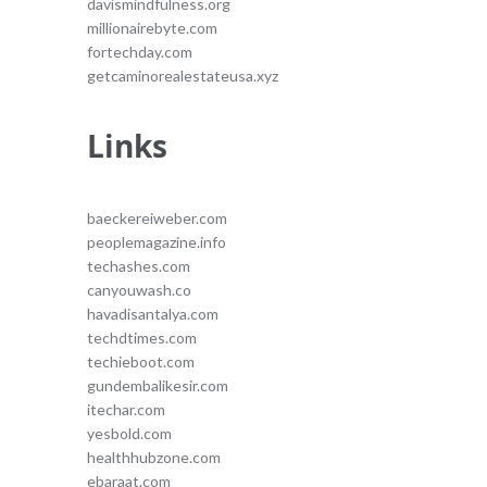
davismindfulness.org
millionairebyte.com
fortechday.com
getcaminorealestateusa.xyz
Links
baeckereiweber.com
peoplemagazine.info
techashes.com
canyouwash.co
havadisantalya.com
techdtimes.com
techieboot.com
gundembalikesir.com
itechar.com
yesbold.com
healthhubzone.com
ebaraat.com