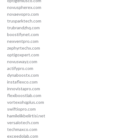
optigeniusco.com
novuspherex.com
novaevopro.com
trusparktech.com
trubrandzhq.com
boostifynet.com
nexventpro.com
zephyrtechx.com
optigoxpert.com
novuswayz.com
actifypro.com
dynaboostx.com
instaflexco.com
innovistapro.com
flexiboostlab.com
vortexohqplus.com
swiftiopro.com
hamilelikbelirtisi.net
versalotech.com
techmaxco.com
exceedolab.com