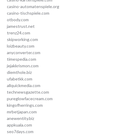
casino-automatenspiele.org
casino-tischspiele.com
otbody.com
jamestrust.net
trenz24.com
skipworking.com
loizbeauty.com
anyconverter.com
timespedia.com
jejakkrismon.com
diemthole.biz
ufabetkk.com
allquickmedia.com
technewsgazette.com
pureglowfacecream.com
kingofherrings.com
mrbetjapan.com
anewentity.biz
appkuala.com
seo7days.com