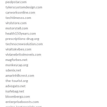
peolpstar.com
tylerscustomdesign.com
carworksonline.com
techtimesss.com
virylstore.com
motorstell.com
health150years.com
prescriptions-drug.org
technocrewsolution.com
viraltokvibes.com
vivianebritoimoveis.com
magforbes.net
monkeycap.org
sdenix.net
amarinhillcrest.com
the-tourist.org
advogato.net
isafebag.net
bloombergz.com
enterpriseboosts.com
casino-kartenspiele.com