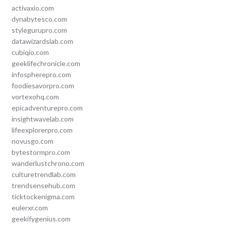
activaxio.com
dynabytesco.com
stylegurupro.com
datawizardslab.com
cubiqio.com
geeklifechronicle.com
infospherepro.com
foodiesavorpro.com
vortexohq.com
epicadventurepro.com
insightwavelab.com
lifeexplorerpro.com
novusgo.com
bytestormpro.com
wanderlustchrono.com
culturetrendlab.com
trendsensehub.com
ticktockenigma.com
eulerxr.com
geekifygenius.com