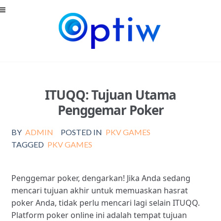
Skip
Skip
to
to
navigation
content
ITUQQ: Tujuan Utama
Penggemar Poker
BY
ADMIN
POSTED IN
PKV GAMES
TAGGED
PKV GAMES
Penggemar poker, dengarkan! Jika Anda sedang
mencari tujuan akhir untuk memuaskan hasrat
poker Anda, tidak perlu mencari lagi selain ITUQQ.
Platform poker online ini adalah tempat tujuan