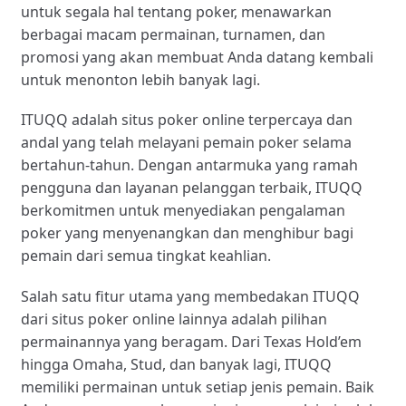
untuk segala hal tentang poker, menawarkan
berbagai macam permainan, turnamen, dan
promosi yang akan membuat Anda datang kembali
untuk menonton lebih banyak lagi.
ITUQQ adalah situs poker online terpercaya dan
andal yang telah melayani pemain poker selama
bertahun-tahun. Dengan antarmuka yang ramah
pengguna dan layanan pelanggan terbaik, ITUQQ
berkomitmen untuk menyediakan pengalaman
poker yang menyenangkan dan menghibur bagi
pemain dari semua tingkat keahlian.
Salah satu fitur utama yang membedakan ITUQQ
dari situs poker online lainnya adalah pilihan
permainannya yang beragam. Dari Texas Hold’em
hingga Omaha, Stud, dan banyak lagi, ITUQQ
memiliki permainan untuk setiap jenis pemain. Baik