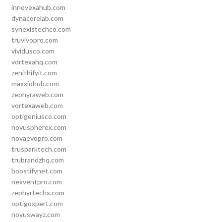
innovexahub.com
dynacorelab.com
synexistechco.com
truvivopro.com
vividusco.com
vortexahq.com
zenithifyit.com
maxxiohub.com
zephyraweb.com
vortexaweb.com
optigeniusco.com
novuspherex.com
novaevopro.com
trusparktech.com
trubrandzhq.com
boostifynet.com
nexventpro.com
zephyrtechx.com
optigoxpert.com
novuswayz.com