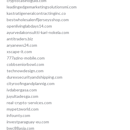
cryptocasinoguid.com
leadingedgemarketingsolutionsmi.com
kastratigeneralcontractinginc.co
bestwholesalenfljerseysshop.com
openlivinglabdays14.com
ayurvedakonsultti-kari-nokela.com
antitraders.biz
aryanews24.com
xscape-it.com
777azino-mobile.com
cobbseniorbowl.com
technowdesign.com
durexsecurityandshipping.com
cityroofingandplannig.com
ivdabergasa.com
juyultadesga.com
real-crypto-services.com
mypetzworld.com
infounty.com
investparaguay-eu.com
bwc88asia.com