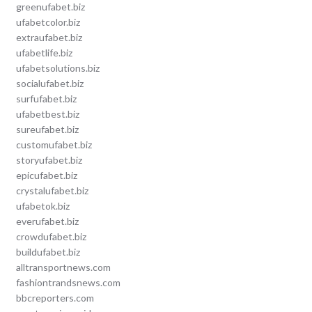
greenufabet.biz
ufabetcolor.biz
extraufabet.biz
ufabetlife.biz
ufabetsolutions.biz
socialufabet.biz
surfufabet.biz
ufabetbest.biz
sureufabet.biz
customufabet.biz
storyufabet.biz
epicufabet.biz
crystalufabet.biz
ufabetok.biz
everufabet.biz
crowdufabet.biz
buildufabet.biz
alltransportnews.com
fashiontrandsnews.com
bbcreporters.com