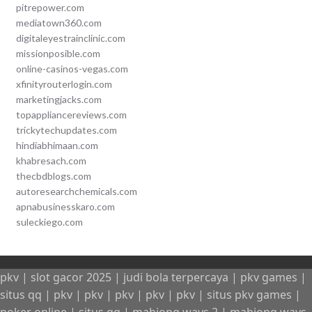
pitrepower.com
mediatown360.com
digitaleyestrainclinic.com
missionposible.com
online-casinos-vegas.com
xfinityrouterlogin.com
marketingjacks.com
topappliancereviews.com
trickytechupdates.com
hindiabhimaan.com
khabresach.com
thecbdblogs.com
autoresearchchemicals.com
apnabusinesskaro.com
suleckiego.com
pkv
|
slot gacor 2025
|
judi bola terpercaya
|
pkv games
|
situs qq
|
pkv
|
pkv
|
pkv
|
pkv
|
pkv
|
situs pkv games
|
poker online
|
situs qq
|
mahjong ways 2
|
mahjong ways