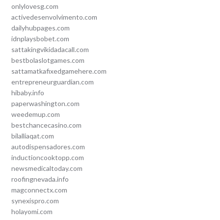
onlylovesg.com
activedesenvolvimento.com
dailyhubpages.com
idnplaysbobet.com
sattakingvikidadacall.com
bestbolaslotgames.com
sattamatkafixedgamehere.com
entrepreneurguardian.com
hibaby.info
paperwashington.com
weedemup.com
bestchancecasino.com
bilalliaqat.com
autodispensadores.com
inductioncooktopp.com
newsmedicaltoday.com
roofingnevada.info
magconnectx.com
synexispro.com
holayomi.com