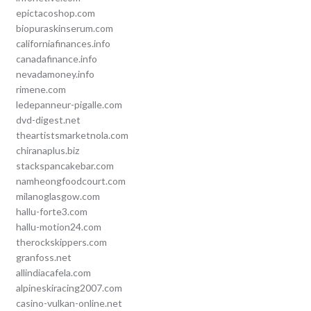
epictacoshop.com
biopuraskinserum.com
californiafinances.info
canadafinance.info
nevadamoney.info
rimene.com
ledepanneur-pigalle.com
dvd-digest.net
theartistsmarketnola.com
chiranaplus.biz
stackspancakebar.com
namheongfoodcourt.com
milanoglasgow.com
hallu-forte3.com
hallu-motion24.com
therockskippers.com
granfoss.net
allindiacafela.com
alpineskiracing2007.com
casino-vulkan-online.net