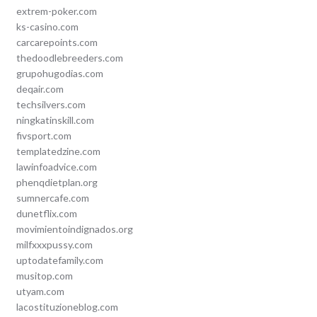
extrem-poker.com
ks-casino.com
carcarepoints.com
thedoodlebreeders.com
grupohugodias.com
deqair.com
techsilvers.com
ningkatinskill.com
fivsport.com
templatedzine.com
lawinfoadvice.com
phenqdietplan.org
sumnercafe.com
dunetflix.com
movimientoindignados.org
milfxxxpussy.com
uptodatefamily.com
musitop.com
utyam.com
lacostituzioneblog.com