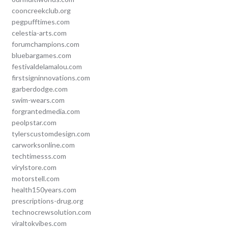
cooncreekclub.org
pegpufftimes.com
celestia-arts.com
forumchampions.com
bluebargames.com
festivaldelamalou.com
firstsigninnovations.com
garberdodge.com
swim-wears.com
forgrantedmedia.com
peolpstar.com
tylerscustomdesign.com
carworksonline.com
techtimesss.com
virylstore.com
motorstell.com
health150years.com
prescriptions-drug.org
technocrewsolution.com
viraltokvibes.com