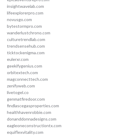
insightwavelab.com
lifeexplorerpro.com
novusgo.com
bytestormpro.com
wanderlustchrono.com
culturetrendlab.com
trendsensehub.com
ticktockenigma.com
eulerxr.com
geekifygenius.com
orbitextech.com
magconnecttech.com
zenifyweb.com
livetogel.co
genmatfiredoor.com
findlascegasproperties.com
healthhavenrobbie.com
donanddonnadesigns.com
eagleoneconstructiontx.com
equiflexvitality.com