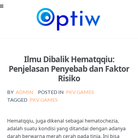
Skip
Skip
to
to
navigation
content
Ilmu Dibalik Hematqqiu:
Penjelasan Penyebab dan Faktor
Risiko
BY
ADMIN
POSTED IN
PKV GAMES
TAGGED
PKV GAMES
Hematqqiu, juga dikenal sebagai hematochezia,
adalah suatu kondisi yang ditandai dengan adanya
darah berwarna merah cerah pada tinja. Ini bisa