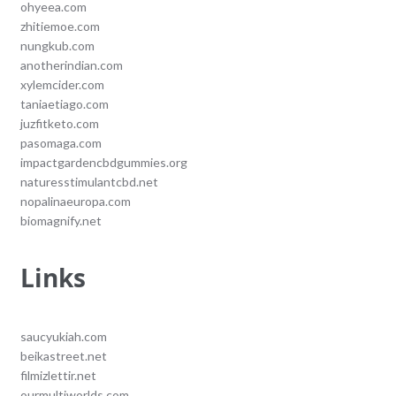
ohyeea.com
zhitiemoe.com
nungkub.com
anotherindian.com
xylemcider.com
taniaetiago.com
juzfitketo.com
pasomaga.com
impactgardencbdgummies.org
naturesstimulantcbd.net
nopalinaeuropa.com
biomagnify.net
Links
saucyukiah.com
beikastreet.net
filmizlettir.net
ourmultiworlds.com