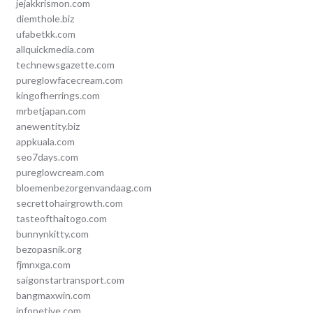
jejakkrismon.com
diemthole.biz
ufabetkk.com
allquickmedia.com
technewsgazette.com
pureglowfacecream.com
kingofherrings.com
mrbetjapan.com
anewentity.biz
appkuala.com
seo7days.com
pureglowcream.com
bloemenbezorgenvandaag.com
secrettohairgrowth.com
tasteofthaitogo.com
bunnynkitty.com
bezopasnik.org
fjmnxga.com
saigonstartransport.com
bangmaxwin.com
infonetive.com