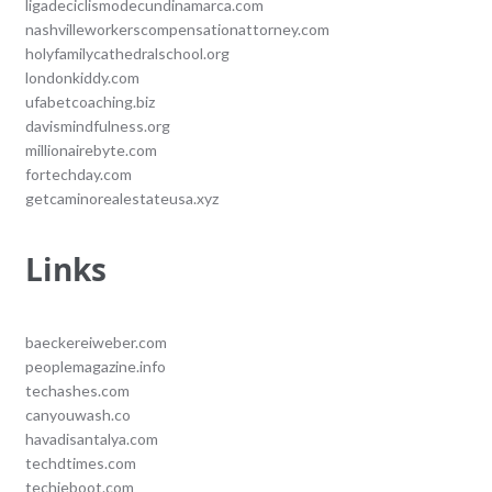
ligadeciclismodecundinamarca.com
nashvilleworkerscompensationattorney.com
holyfamilycathedralschool.org
londonkiddy.com
ufabetcoaching.biz
davismindfulness.org
millionairebyte.com
fortechday.com
getcaminorealestateusa.xyz
Links
baeckereiweber.com
peoplemagazine.info
techashes.com
canyouwash.co
havadisantalya.com
techdtimes.com
techieboot.com