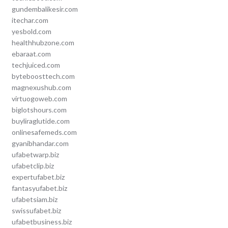
gundembalikesir.com
itechar.com
yesbold.com
healthhubzone.com
ebaraat.com
techjuiced.com
byteboosttech.com
magnexushub.com
virtuogoweb.com
biglotshours.com
buyliraglutide.com
onlinesafemeds.com
gyanibhandar.com
ufabetwarp.biz
ufabetclip.biz
expertufabet.biz
fantasyufabet.biz
ufabetsiam.biz
swissufabet.biz
ufabetbusiness.biz