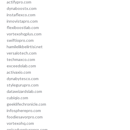
actifypro.com
dynaboostx.com
instaflexco.com
innovistapro.com
flexiboostlab.com
vortexohqplus.com
swiftiopro.com
hamilelikbelirtisi.net
versalotech.com
techmaxco.com
exceedolab.com
activaxio.com
dynabytesco.com
stylegurupro.com
datawizardslab.com
cubiqio.com
geeklifechronicle.com
infospherepro.com
foodiesavorpro.com
vortexohq.com
epicadventurepro.com