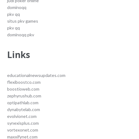
judi poker online
dominoqq
pkv qq
situs pkv games
pkv qq
dominoqq pkv
Links
educationalnewsupdates.com
flexiboostco.com
boostioweb.com
zephyrushub.com
optipathlab.com
dynabytelab.com
evolvionet.com
synexisplus.com
vortexonet.com
maxxifynet.com