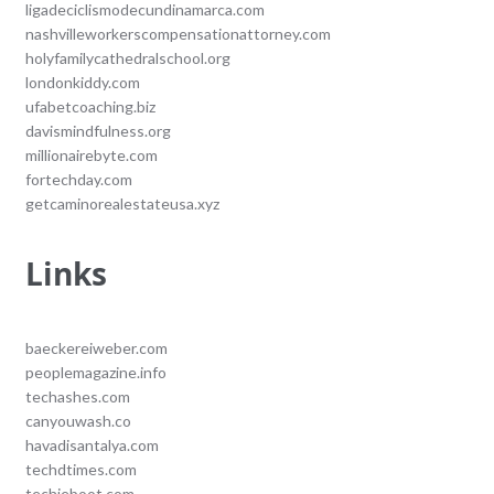
ligadeciclismodecundinamarca.com
nashvilleworkerscompensationattorney.com
holyfamilycathedralschool.org
londonkiddy.com
ufabetcoaching.biz
davismindfulness.org
millionairebyte.com
fortechday.com
getcaminorealestateusa.xyz
Links
baeckereiweber.com
peoplemagazine.info
techashes.com
canyouwash.co
havadisantalya.com
techdtimes.com
techieboot.com