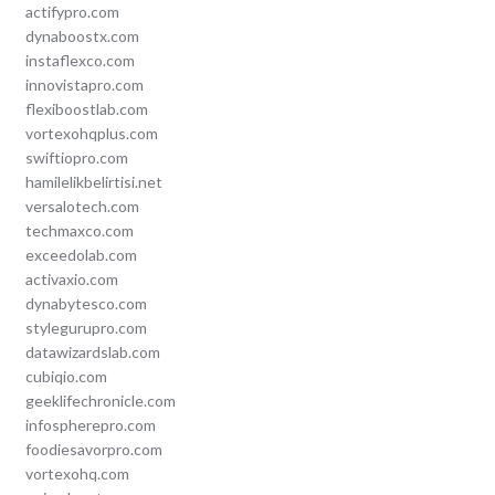
actifypro.com
dynaboostx.com
instaflexco.com
innovistapro.com
flexiboostlab.com
vortexohqplus.com
swiftiopro.com
hamilelikbelirtisi.net
versalotech.com
techmaxco.com
exceedolab.com
activaxio.com
dynabytesco.com
stylegurupro.com
datawizardslab.com
cubiqio.com
geeklifechronicle.com
infospherepro.com
foodiesavorpro.com
vortexohq.com