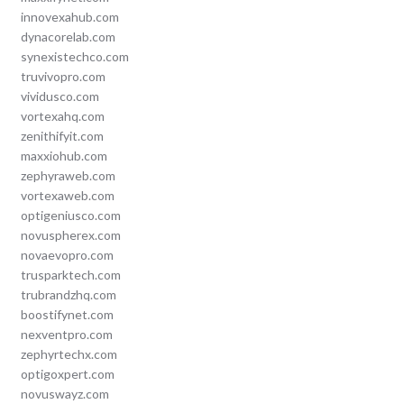
innovexahub.com
dynacorelab.com
synexistechco.com
truvivopro.com
vividusco.com
vortexahq.com
zenithifyit.com
maxxiohub.com
zephyraweb.com
vortexaweb.com
optigeniusco.com
novuspherex.com
novaevopro.com
trusparktech.com
trubrandzhq.com
boostifynet.com
nexventpro.com
zephyrtechx.com
optigoxpert.com
novuswayz.com