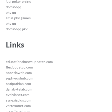
judi poker online
dominoqq
pkv qq
situs pkv games
pkv qq
dominoqq pkv
Links
educationalnewsupdates.com
flexiboostco.com
boostioweb.com
zephyrushub.com
optipathlab.com
dynabytelab.com
evolvionet.com
synexisplus.com
vortexonet.com
maxxifynet.com