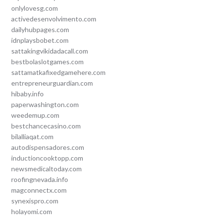
onlylovesg.com
activedesenvolvimento.com
dailyhubpages.com
idnplaysbobet.com
sattakingvikidadacall.com
bestbolaslotgames.com
sattamatkafixedgamehere.com
entrepreneurguardian.com
hibaby.info
paperwashington.com
weedemup.com
bestchancecasino.com
bilalliaqat.com
autodispensadores.com
inductioncooktopp.com
newsmedicaltoday.com
roofingnevada.info
magconnectx.com
synexispro.com
holayomi.com