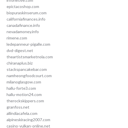
infonetive.com
epictacoshop.com
biopuraskinserum.com
californiafinances.info
canadafinance.info
nevadamoney.info
rimene.com
ledepanneur-pigalle.com
dvd-digest.net
theartistsmarketnola.com
chiranaplus.biz
stackspancakebar.com
namheongfoodcourt.com
milanoglasgow.com
hallu-forte3.com
hallu-motion24.com
therockskippers.com
granfoss.net
allindiacafela.com
alpineskiracing2007.com
casino-vulkan-online.net