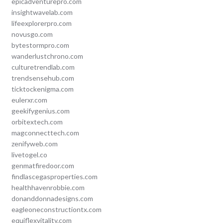
epicadventurepro.com
insightwavelab.com
lifeexplorerpro.com
novusgo.com
bytestormpro.com
wanderlustchrono.com
culturetrendlab.com
trendsensehub.com
ticktockenigma.com
eulerxr.com
geekifygenius.com
orbitextech.com
magconnecttech.com
zenifyweb.com
livetogel.co
genmatfiredoor.com
findlascegasproperties.com
healthhavenrobbie.com
donanddonnadesigns.com
eagleoneconstructiontx.com
equiflexvitality.com