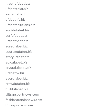
greenufabet.biz
ufabetcolor.biz
extraufabet.biz
ufabetlife.biz
ufabetsolutions.biz
socialufabet.biz
surfufabet.biz
ufabetbest.biz
sureufabet.biz
customufabet.biz
storyufabet.biz
epicufabet.biz
crystalufabet.biz
ufabetok.biz
everufabet.biz
crowdufabet.biz
buildufabet.biz
alltransportnews.com
fashiontrandsnews.com
bbcreporters.com