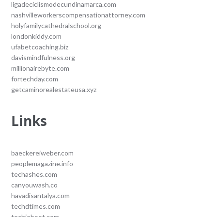
ligadeciclismodecundinamarca.com
nashvilleworkerscompensationattorney.com
holyfamilycathedralschool.org
londonkiddy.com
ufabetcoaching.biz
davismindfulness.org
millionairebyte.com
fortechday.com
getcaminorealestateusa.xyz
Links
baeckereiweber.com
peoplemagazine.info
techashes.com
canyouwash.co
havadisantalya.com
techdtimes.com
techieboot.com