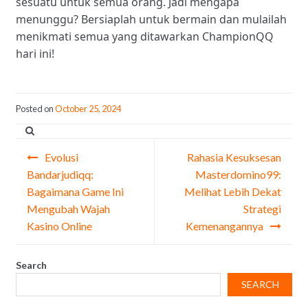
sesuatu untuk semua orang. Jadi mengapa
menunggu? Bersiaplah untuk bermain dan mulailah
menikmati semua yang ditawarkan ChampionQQ
hari ini!
Posted on
October 25, 2024
Post
Evolusi
Rahasia Kesuksesan
navigation
Bandarjudiqq:
Masterdomino99:
Bagaimana Game Ini
Melihat Lebih Dekat
Mengubah Wajah
Strategi
Kasino Online
Kemenangannya
Search
SEARCH