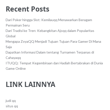
Recent Posts
Dari Poker hingga Slot: Kemilauqq Menawarkan Beragam
Permainan Seru
Dari Tradisi ke Tren: Kebangkitan Ajoqq dalam Popularitas
Global
Mengapa ZoyaQQ Menjadi Tujuan Tujuan Para Gamer Di Mana
Saja
Dapatkan Informasi Dalam tentang Turnamen Terpanas di
Cahayaqq
ITUQQ: Tempat Kegembiraan dan Hadiah Bertabrakan di Dunia
Game Online
LINK LAINNYA
judi qq
situs qq