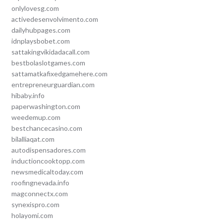
onlylovesg.com
activedesenvolvimento.com
dailyhubpages.com
idnplaysbobet.com
sattakingvikidadacall.com
bestbolaslotgames.com
sattamatkafixedgamehere.com
entrepreneurguardian.com
hibaby.info
paperwashington.com
weedemup.com
bestchancecasino.com
bilalliaqat.com
autodispensadores.com
inductioncooktopp.com
newsmedicaltoday.com
roofingnevada.info
magconnectx.com
synexispro.com
holayomi.com