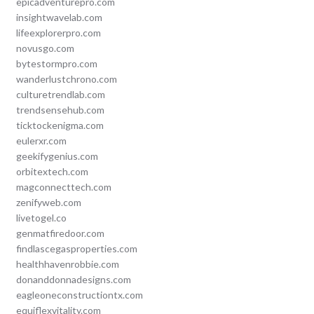
epicadventurepro.com
insightwavelab.com
lifeexplorerpro.com
novusgo.com
bytestormpro.com
wanderlustchrono.com
culturetrendlab.com
trendsensehub.com
ticktockenigma.com
eulerxr.com
geekifygenius.com
orbitextech.com
magconnecttech.com
zenifyweb.com
livetogel.co
genmatfiredoor.com
findlascegasproperties.com
healthhavenrobbie.com
donanddonnadesigns.com
eagleoneconstructiontx.com
equiflexvitality.com