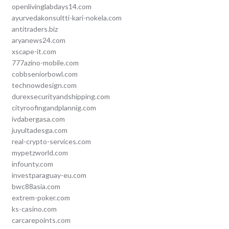
openlivinglabdays14.com
ayurvedakonsultti-kari-nokela.com
antitraders.biz
aryanews24.com
xscape-it.com
777azino-mobile.com
cobbseniorbowl.com
technowdesign.com
durexsecurityandshipping.com
cityroofingandplannig.com
ivdabergasa.com
juyultadesga.com
real-crypto-services.com
mypetzworld.com
infounty.com
investparaguay-eu.com
bwc88asia.com
extrem-poker.com
ks-casino.com
carcarepoints.com