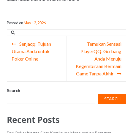
Posted on
May 12, 2026
Post
Senjaqq: Tujuan
Temukan Sensasi
navigation
Utama Anda untuk
PlayerQQ: Gerbang
Poker Online
Anda Menuju
Kegembiraan Bermain
Game Tanpa Akhir
Search
SEARCH
Recent Posts
Dari Poker hingga Slot: Kemilauqq Menawarkan Beragam