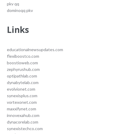
pkv qq
dominoqq pkv
Links
educationalnewsupdates.com
flexiboostco.com
boostioweb.com
zephyrushub.com
optipathlab.com
dynabytelab.com
evolvionet.com
synexisplus.com
vortexonet.com
maxxifynet.com
innovexahub.com
dynacorelab.com
synexistechco.com