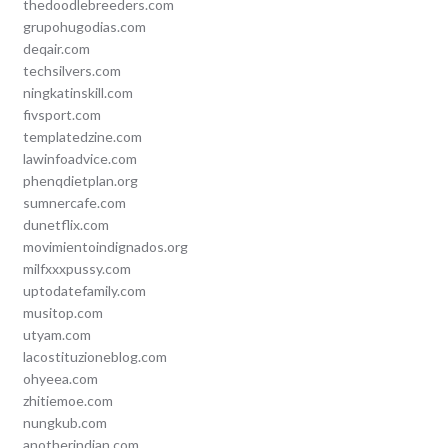
thedoodlebreeders.com
grupohugodias.com
deqair.com
techsilvers.com
ningkatinskill.com
fivsport.com
templatedzine.com
lawinfoadvice.com
phenqdietplan.org
sumnercafe.com
dunetflix.com
movimientoindignados.org
milfxxxpussy.com
uptodatefamily.com
musitop.com
utyam.com
lacostituzioneblog.com
ohyeea.com
zhitiemoe.com
nungkub.com
anotherindian.com