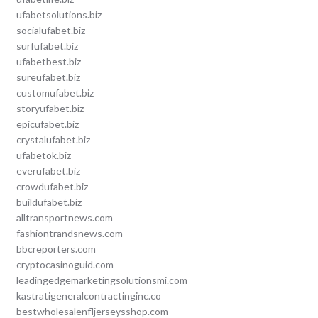
ufabetsolutions.biz
socialufabet.biz
surfufabet.biz
ufabetbest.biz
sureufabet.biz
customufabet.biz
storyufabet.biz
epicufabet.biz
crystalufabet.biz
ufabetok.biz
everufabet.biz
crowdufabet.biz
buildufabet.biz
alltransportnews.com
fashiontrandsnews.com
bbcreporters.com
cryptocasinoguid.com
leadingedgemarketingsolutionsmi.com
kastratigeneralcontractinginc.co
bestwholesalenfljerseysshop.com