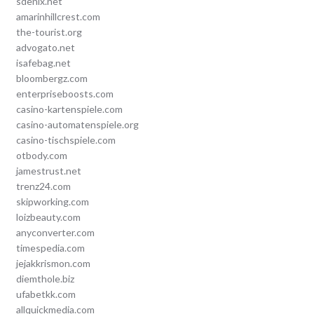
sdenix.net
amarinhillcrest.com
the-tourist.org
advogato.net
isafebag.net
bloombergz.com
enterpriseboosts.com
casino-kartenspiele.com
casino-automatenspiele.org
casino-tischspiele.com
otbody.com
jamestrust.net
trenz24.com
skipworking.com
loizbeauty.com
anyconverter.com
timespedia.com
jejakkrismon.com
diemthole.biz
ufabetkk.com
allquickmedia.com