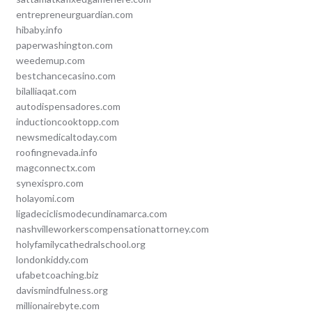
entrepreneurguardian.com
hibaby.info
paperwashington.com
weedemup.com
bestchancecasino.com
bilalliaqat.com
autodispensadores.com
inductioncooktopp.com
newsmedicaltoday.com
roofingnevada.info
magconnectx.com
synexispro.com
holayomi.com
ligadeciclismodecundinamarca.com
nashvilleworkerscompensationattorney.com
holyfamilycathedralschool.org
londonkiddy.com
ufabetcoaching.biz
davismindfulness.org
millionairebyte.com