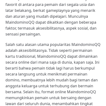
favorit di antara para pemain dari segala usia dan
latar belakang, berkat gameplaynya yang menarik
dan aturan yang mudah dipelajari. Munculnya
MaindominoQQ dapat dikaitkan dengan beberapa
faktor, termasuk aksesibilitasnya, aspek sosial, dan
sensasi persaingan.
Salah satu alasan utama popularitas MaindominoQQ
adalah aksesibilitasnya. Tidak seperti permainan
kartu tradisional, MaindominoQQ dapat dimainkan
secara online dari mana saja di dunia, kapan saja. Ini
berarti bahwa pemain tidak lagi harus berkumpul
secara langsung untuk menikmati permainan
domino, membuatnya lebih mudah bagi teman dan
anggota keluarga untuk terhubung dan bermain
bersama. Selain itu, format online MaindominoQQ
memungkinkan pemain untuk bersaing dengan
lawan dari seluruh dunia, menambahkan tingkat