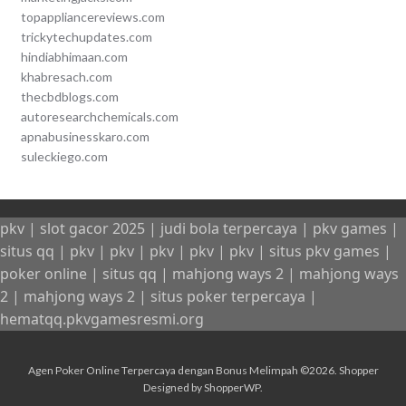
topappliancereviews.com
trickytechupdates.com
hindiabhimaan.com
khabresach.com
thecbdblogs.com
autoresearchchemicals.com
apnabusinesskaro.com
suleckiego.com
pkv
|
slot gacor 2025
|
judi bola terpercaya
|
pkv games
|
situs qq
|
pkv
|
pkv
|
pkv
|
pkv
|
pkv
|
situs pkv games
|
poker online
|
situs qq
|
mahjong ways 2
|
mahjong ways
2
|
mahjong ways 2
|
situs poker terpercaya
|
hematqq.pkvgamesresmi.org
Agen Poker Online Terpercaya dengan Bonus Melimpah ©2026.
Shopper
Designed by
ShopperWP
.