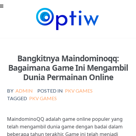
Skip
Skip
to
to
navigation
content
Bangkitnya Maindominoqq:
Bagaimana Game Ini Mengambil
Dunia Permainan Online
BY
ADMIN
POSTED IN
PKV GAMES
TAGGED
PKV GAMES
MaindominoQQ adalah game online populer yang
telah mengambil dunia game dengan badai dalam
beberapa tahun terakhir. Game ini telah menjadi