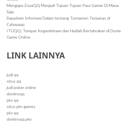
Mengapa ZoyaQQ Menjadi Tujuan Tujuan Para Gamer Di Mana
Saja
Dapatkan Informasi Dalam tentang Turnamen Terpanas di
Cahayaqq
ITUQQ: Tempat Kegembiraan dan Hadiah Bertabrakan di Dunia
Game Online
LINK LAINNYA
judi qq
situs qq
judi poker online
dominoqq
pkv qq
situs pkv games
pkv qq
dominoqq pkv