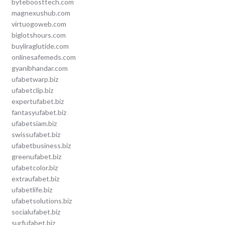
byteboosttech.com
magnexushub.com
virtuogoweb.com
biglotshours.com
buyliraglutide.com
onlinesafemeds.com
gyanibhandar.com
ufabetwarp.biz
ufabetclip.biz
expertufabet.biz
fantasyufabet.biz
ufabetsiam.biz
swissufabet.biz
ufabetbusiness.biz
greenufabet.biz
ufabetcolor.biz
extraufabet.biz
ufabetlife.biz
ufabetsolutions.biz
socialufabet.biz
surfufabet.biz