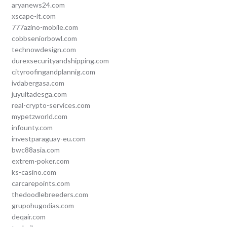
aryanews24.com
xscape-it.com
777azino-mobile.com
cobbseniorbowl.com
technowdesign.com
durexsecurityandshipping.com
cityroofingandplannig.com
ivdabergasa.com
juyultadesga.com
real-crypto-services.com
mypetzworld.com
infounty.com
investparaguay-eu.com
bwc88asia.com
extrem-poker.com
ks-casino.com
carcarepoints.com
thedoodlebreeders.com
grupohugodias.com
deqair.com