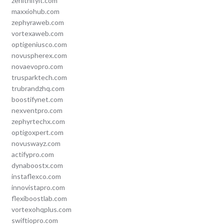
zenithifyit.com
maxxiohub.com
zephyraweb.com
vortexaweb.com
optigeniusco.com
novuspherex.com
novaevopro.com
trusparktech.com
trubrandzhq.com
boostifynet.com
nexventpro.com
zephyrtechx.com
optigoxpert.com
novuswayz.com
actifypro.com
dynaboostx.com
instaflexco.com
innovistapro.com
flexiboostlab.com
vortexohqplus.com
swiftiopro.com