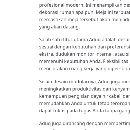
profesional modern. Ini menampilkan de
dekorasi rumah apa pun. Meja ini terbuat
memastikan meja tersebut akan menjadi
yang akan datang.
Salah satu fitur utama Aduq adalah des
sesuai dengan kebutuhan dan preferens
ekstra, dudukan monitor internal, atau 
memenuhi kebutuhan Anda. Fleksibilitas 
menciptakan ruang kerja yang dipersonali
Selain desain modularnya, Aduq juga me
meningkatkan produktivitas dan kenyaman
kemampuan pengisian daya nirkabel, dan p
memudahkan Anda untuk tetap terorgani
dapat fokus pada tugas Anda tanpa gan
Aduq juga dirancang dengan mempertimb