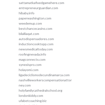
sattamatkafixedgamehere.com
entrepreneurguardian.com
hibaby.info
paperwashington.com
weedemup.com
bestchancecasino.com
bilalliaqat.com
autodispensadores.com
inductioncooktopp.com
newsmedicaltoday.com
roofingnevada.info
magconnectx.com
synexispro.com
holayomi.com
ligadeciclismodecundinamarca.com
nashvilleworkerscompensationattor
ney.com
holyfamilycathedralschool.org
londonkiddy.com
ufabetcoaching.biz