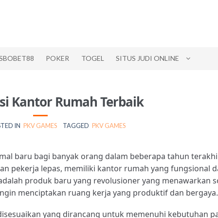
SBOBET88
POKER
TOGEL
SITUS JUDI ONLINE
usi Kantor Rumah Terbaik
TED IN
PKV GAMES
TAGGED
PKV GAMES
rmal baru bagi banyak orang dalam beberapa tahun terakhir
n pekerja lepas, memiliki kantor rumah yang fungsional 
adalah produk baru yang revolusioner yang menawarkan so
ngin menciptakan ruang kerja yang produktif dan bergaya.
disesuaikan yang dirancang untuk memenuhi kebutuhan p