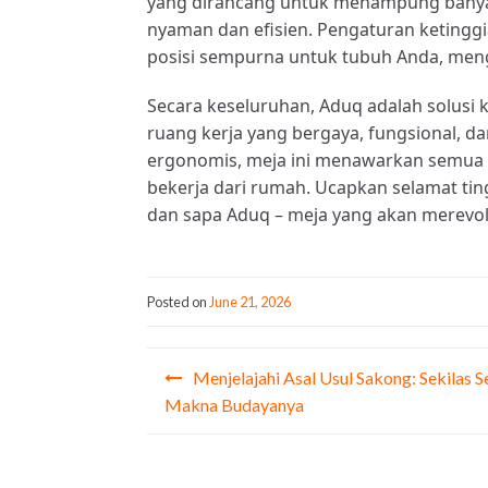
yang dirancang untuk menampung banya
nyaman dan efisien. Pengaturan ketin
posisi sempurna untuk tubuh Anda, meng
Secara keseluruhan, Aduq adalah solusi 
ruang kerja yang bergaya, fungsional, d
ergonomis, meja ini menawarkan semua y
bekerja dari rumah. Ucapkan selamat ti
dan sapa Aduq – meja yang akan merevo
Posted on
June 21, 2026
Post
Menjelajahi Asal Usul Sakong: Sekilas S
navigation
Makna Budayanya