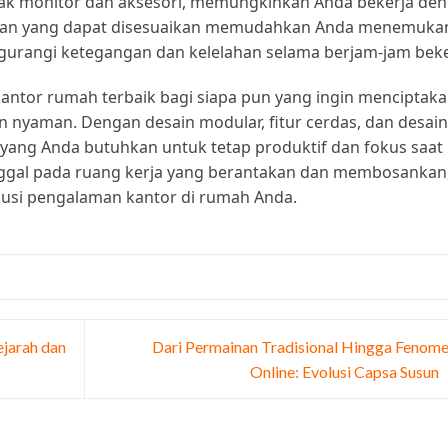
k monitor dan aksesori, memungkinkan Anda bekerja de
ggian yang dapat disesuaikan memudahkan Anda menemuka
urangi ketegangan dan kelelahan selama berjam-jam beke
kantor rumah terbaik bagi siapa pun yang ingin menciptak
an nyaman. Dengan desain modular, fitur cerdas, dan desain
ang Anda butuhkan untuk tetap produktif dan fokus saat
nggal pada ruang kerja yang berantakan dan membosankan
lusi pengalaman kantor di rumah Anda.
ejarah dan
Dari Permainan Tradisional Hingga Fenom
Online: Evolusi Capsa Susun