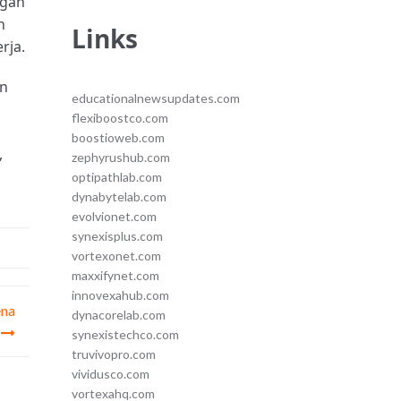
ngan
n
Links
rja.
an
educationalnewsupdates.com
flexiboostco.com
boostioweb.com
,
zephyrushub.com
optipathlab.com
dynabytelab.com
evolvionet.com
synexisplus.com
vortexonet.com
maxxifynet.com
innovexahub.com
ena
dynacorelab.com
synexistechco.com
truvivopro.com
vividusco.com
vortexahq.com