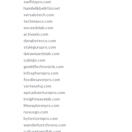
swiftiopro.com
hamilelikbelirtisi.net
versalotech.com
techmaxco.com
exceedolab.com
activaxio.com
dynabytesco.com
stylegurupro.com
datawizardslab.com
cubiqio.com
geeklifechronicle.com
infospherepro.com
foodiesavorpro.com
vortexohq.com
epicadventurepro.com
insightwavelab.com
lifeexplorerpro.com
novusgo.com
bytestormpro.com
wanderlustchrono.com
culturetrendlab.com