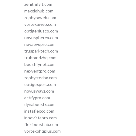
zenithifyit.com
maxxiohub.com
zephyraweb.com
vortexaweb.com
optigeniusco.com
novuspherex.com
novaevopro.com
trusparktech.com
trubrandzhq.com
boostifynet.com
nexventpro.com
zephyrtechx.com
optigoxpert.com
novuswayz.com
actifypro.com
dynaboostx.com
instaflexco.com
innovistapro.com
flexiboostlab.com
vortexohqplus.com