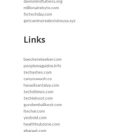
davismindfulness.org
millionairebyte.com
fortechday.com
getcaminorealestateusa.xyz
Links
baeckereiweber.com
peoplemagazine.info
techashes.com
canyouwash.co
havadisantalya.com
techdtimes.com
techieboot.com
gundembalikesir.com
itechar.com
yesbold.com
healthhubzone.com
ebaraat.com